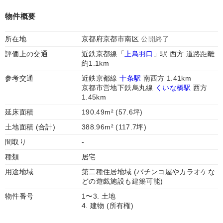
物件概要
所在地
京都府京都市南区
公開終了
評価上の交通
近鉄京都線「
上鳥羽口
」駅 西方 道路距離
約1.1km
参考交通
近鉄京都線
十条駅
南西方 1.41km
京都市営地下鉄烏丸線
くいな橋駅
西方
1.45km
延床面積
190.49m² (57.6坪)
土地面積 (合計)
388.96m² (117.7坪)
間取り
-
種類
居宅
用途地域
第二種住居地域 (パチンコ屋やカラオケな
どの遊戯施設も建築可能)
物件番号
1〜3. 土地
4. 建物 (所有権)