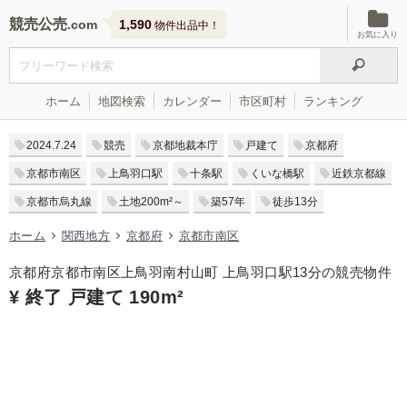
競売公売
1,590
物件出品中！
お気に入り
ホーム
地図検索
カレンダー
市区町村
ランキング
2024.7.24
競売
京都地裁本庁
戸建て
京都府
京都市南区
上鳥羽口駅
十条駅
くいな橋駅
近鉄京都線
京都市烏丸線
土地200m²～
築57年
徒歩13分
ホーム
関西地方
京都府
京都市南区
京都府京都市南区上鳥羽南村山町 上鳥羽口駅13分の競売物件
¥ 終了 戸建て 190m²