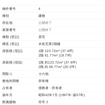
物件番号
4
種別
建物
所在地
公開終了
家屋番号
公開終了
種類 (登記)
居宅
構造 (登記)
木造瓦葺2階建
床面積 (登記)
1階 123.72m² (37.4坪)
2階 61.77m² (18.7坪)
床面積 (現況)
1階 約123.72m² (37.4坪)
2階 約 66.77m² (20.2坪)
間取り
その他
敷地利用権
所有権
占有者
債務者・所有者
築年月
昭和42年7月 (1967年･築57年)
附属建物
符号 2