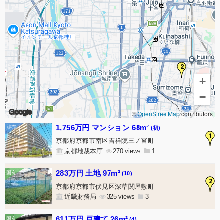
2
+
−
Google
©
OpenStreetMap
contributors
1,756万円 マンション 68m²
(初)
1
京都府京都市南区吉祥院三ノ宮町
京都地裁本庁
270
1
283万円 土地 97m²
(10)
2
京都府京都市伏見区深草関屋敷町
近畿財務局
325
3
611万円 戸建て 26m²
(4)