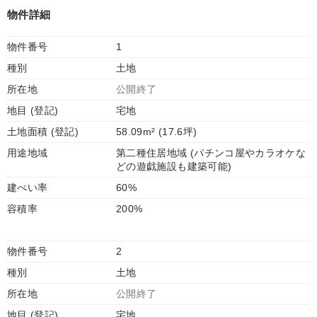
物件詳細
物件番号
1
種別
土地
所在地
公開終了
地目 (登記)
宅地
土地面積 (登記)
58.09m² (17.6坪)
用途地域
第二種住居地域 (パチンコ屋やカラオケな
どの遊戯施設も建築可能)
建ぺい率
60%
容積率
200%
物件番号
2
種別
土地
所在地
公開終了
地目 (登記)
宅地