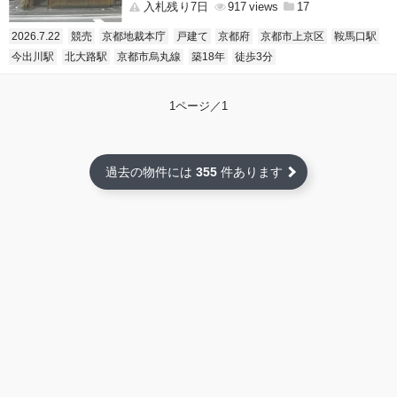
入札残り7日
917
17
2026.7.22
競売
京都地裁本庁
戸建て
京都府
京都市上京区
鞍馬口駅
今出川駅
北大路駅
京都市烏丸線
築18年
徒歩3分
1ページ／1
過去の物件には
355
件あります