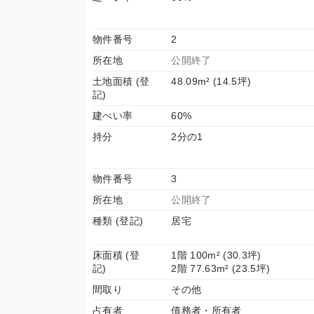
物件番号
2
所在地
公開終了
土地面積 (登
48.09m² (14.5坪)
記)
建ぺい率
60%
持分
2分の1
物件番号
3
所在地
公開終了
種類 (登記)
居宅
床面積 (登
1階 100m² (30.3坪)
記)
2階 77.63m² (23.5坪)
間取り
その他
占有者
債務者・所有者