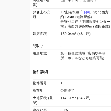
所在地 (地
山口県下関市
公開終了
番)
評価上の交
JR山陽本線「
下関
」駅 北西方
通
約1.3km (道路距離)
最寄バス停「下関医療センター
前」南西方 約500m (道路距離)
延床面積
159.04m² (48.1坪)
間取り
-
用途地域
第一種住居地域 (店舗や事務
所・ホテルなども建築可能)
物件詳細
物件番号
1
所在地
公開終了
土地面積 (登
114.61m² (34.7坪)
記)
建ぺい率
60%