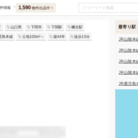
1,590
件情報
物件出品中！
最寄り駅
て
山口県
下関市
下関駅
幡生駅
児島本線
土地100m²～
築44年
徒歩13分
JR山陽本
JR山陰本
JR山陰本
JR山陽本
JR鹿児島