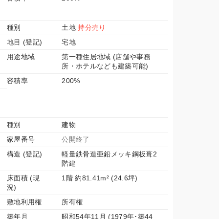
種別
土地
持分売り
地目 (登記)
宅地
用途地域
第一種住居地域 (店舗や事務
所・ホテルなども建築可能)
容積率
200%
種別
建物
家屋番号
公開終了
構造 (登記)
軽量鉄骨造亜鉛メッキ鋼板葺2
階建
床面積 (現
1階 約81.41m² (24.6坪)
況)
敷地利用権
所有権
築年月
昭和54年11月 (1979年･築44