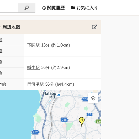
閲覧履歴
お気に入り
・周辺地図
線
下関駅
13分 (約1.0km)
線
線
幡生駅
36分 (約2.9km)
線
本線
門司港駅
56分 (約4.4km)
1