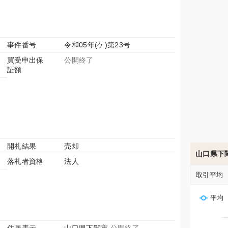
事件番号
令和05年(ケ)第23号
買受申出保
公開終了
証額
開札結果
売却
山口県下
落札者資格
法人
取引平均
平均