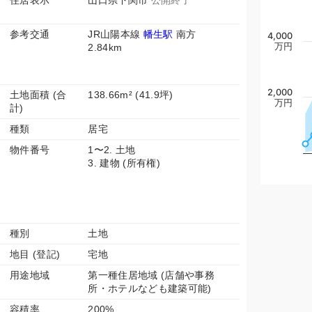
住居表示
山口県下関市
公開終了
参考交通
JR山陽本線
幡生駅
南方
4,000
万円
2.84km
2,000
土地面積 (合
138.66m² (41.9坪)
万円
計)
種類
居宅
物件番号
1〜2. 土地
3. 建物 (所有権)
種別
土地
地目 (登記)
宅地
用途地域
第一種住居地域 (店舗や事務
所・ホテルなども建築可能)
容積率
200%