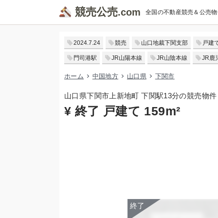
競売公売
全国の不動産競売＆公売物
2024.7.24
競売
山口地裁下関支部
戸建
門司港駅
JR山陽本線
JR山陰本線
JR鹿
ホーム
中国地方
山口県
下関市
山口県下関市上新地町 下関駅13分の競売物件
¥ 終了 戸建て 159m²