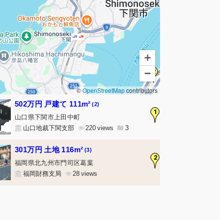
+
−
2
©
OpenStreetMap
contributors
502万円 戸建て 111m²
(2)
1
山口県下関市上田中町
山口地裁下関支部
220
3
301万円 土地 116m²
(3)
2
福岡県北九州市門司区葛葉
福岡財務支局
28