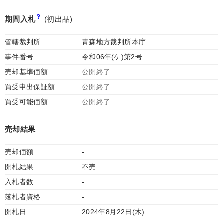
期間入札
(初出品)
管轄裁判所
青森地方裁判所本庁
事件番号
令和06年(ケ)第2号
売却基準価額
公開終了
買受申出保証額
公開終了
買受可能価額
公開終了
売却結果
売却価額
-
開札結果
不売
入札者数
-
落札者資格
-
開札日
2024年8月22日(木)