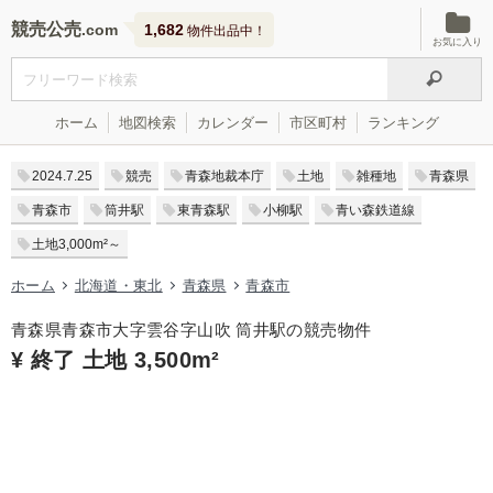
競売公売
1,682
物件出品中！
お気に入り
ホーム
地図検索
カレンダー
市区町村
ランキング
2024.7.25
競売
青森地裁本庁
土地
雑種地
青森県
青森市
筒井駅
東青森駅
小柳駅
青い森鉄道線
土地3,000m²～
ホーム
北海道・東北
青森県
青森市
青森県青森市大字雲谷字山吹 筒井駅の競売物件
¥ 終了 土地 3,500m²