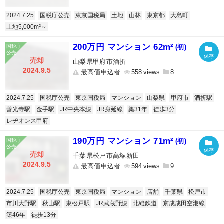
2024.7.25
国税庁公売
東京国税局
土地
山林
東京都
大島町
土地5,000m²～
200万円 マンション 62m²
(初)
売却
山梨県甲府市酒折
2024.9.5
最高価申込者
558
8
2024.7.25
国税庁公売
東京国税局
マンション
山梨県
甲府市
酒折駅
善光寺駅
金手駅
JR中央本線
JR身延線
築31年
徒歩3分
レヂオンス甲府
190万円 マンション 71m²
(初)
売却
千葉県松戸市高塚新田
2024.9.5
最高価申込者
594
9
2024.7.25
国税庁公売
東京国税局
マンション
店舗
千葉県
松戸市
市川大野駅
秋山駅
東松戸駅
JR武蔵野線
北総鉄道
京成成田空港線
築46年
徒歩13分