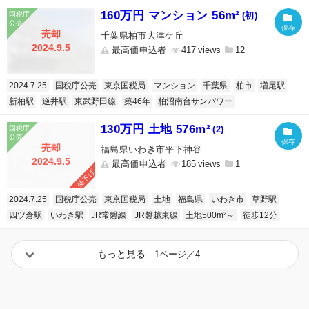
160万円 マンション 56m²
(初)
売却
千葉県柏市大津ケ丘
2024.9.5
最高価申込者
417
12
2024.7.25
国税庁公売
東京国税局
マンション
千葉県
柏市
増尾駅
新柏駅
逆井駅
東武野田線
築46年
柏沼南台サンパワー
130万円 土地 576m²
(2)
売却
福島県いわき市平下神谷
2024.9.5
最高価申込者
185
1
値下げ
2024.7.25
国税庁公売
東京国税局
土地
福島県
いわき市
草野駅
四ツ倉駅
いわき駅
JR常磐線
JR磐越東線
土地500m²～
徒歩12分
もっと見る
1ページ／4