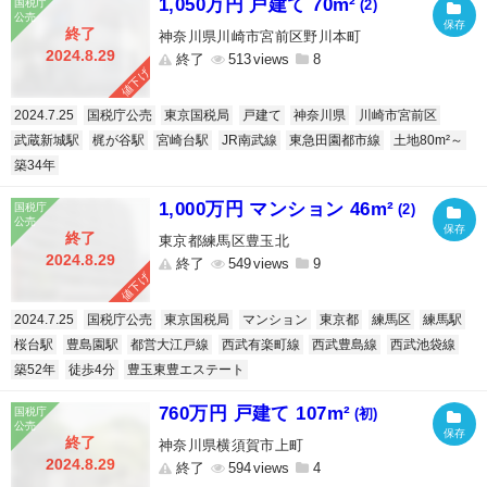
1,050万円 戸建て 70m²
(2)
終了
神奈川県川崎市宮前区野川本町
2024.8.29
終了
513
8
値下げ
2024.7.25
国税庁公売
東京国税局
戸建て
神奈川県
川崎市宮前区
武蔵新城駅
梶が谷駅
宮崎台駅
JR南武線
東急田園都市線
土地80m²～
築34年
1,000万円 マンション 46m²
(2)
終了
東京都練馬区豊玉北
2024.8.29
終了
549
9
値下げ
2024.7.25
国税庁公売
東京国税局
マンション
東京都
練馬区
練馬駅
桜台駅
豊島園駅
都営大江戸線
西武有楽町線
西武豊島線
西武池袋線
築52年
徒歩4分
豊玉東豊エステート
760万円 戸建て 107m²
(初)
終了
神奈川県横須賀市上町
2024.8.29
終了
594
4