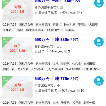
640万円 戸建て 88m²
(初)
売却
神奈川県平塚市万田
2024.9.5
最高価申込者
409
7
2024.7.25
国税庁公売
東京国税局
戸建て
神奈川県
平塚市
大磯駅
平塚駅
二宮駅
JR東海道本線
土地100m²～
築44年
590万円 土地 339m²
(初)
終了
長野県佐久市小田井
2024.8.29
終了
444
3
2024.7.25
国税庁公売
東京国税局
土地
長野県
佐久市
岩村田駅
御代田駅
佐久平駅
JR小海線
しなの鉄道線
北陸新幹線
土地200m²～
540万円 土地 776m²
(初)
売却
千葉県松戸市大橋
2024.9.5
最高価申込者
574
10
2024.7.25
国税庁公売
東京国税局
土地
千葉県
松戸市
北国分駅