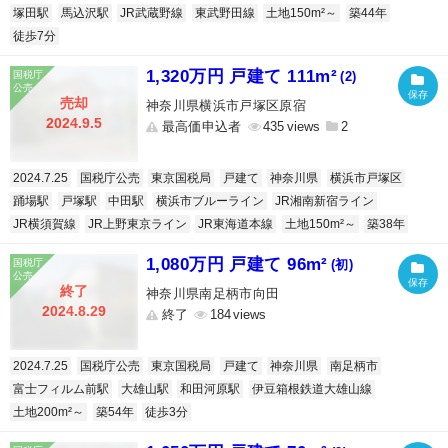
塚田駅
馬込沢駅
JR武蔵野線
東武野田線
土地150m²～
築44年
徒歩7分
1,320万円 戸建て 111m²
(2)
売却
神奈川県横浜市戸塚区原宿
2024.9.5
最高価申込者
435
2
2024.7.25
国税庁公売
東京国税局
戸建て
神奈川県
横浜市戸塚区
踊場駅
戸塚駅
中田駅
横浜市ブルーライン
JR湘南新宿ライン
JR横須賀線
JR上野東京ライン
JR東海道本線
土地150m²～
築38年
1,080万円 戸建て 96m²
(初)
終了
神奈川県南足柄市向田
2024.8.29
終了
184
2024.7.25
国税庁公売
東京国税局
戸建て
神奈川県
南足柄市
富士フィルム前駅
大雄山駅
和田河原駅
伊豆箱根鉄道大雄山線
土地200m²～
築54年
徒歩3分