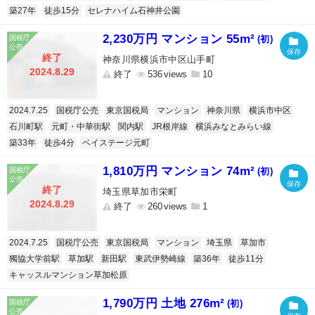
築27年
徒歩15分
セレナハイム石神井公園
2,230万円 マンション 55m²
(初)
終了
神奈川県横浜市中区山手町
2024.8.29
終了
536
10
2024.7.25
国税庁公売
東京国税局
マンション
神奈川県
横浜市中区
石川町駅
元町・中華街駅
関内駅
JR根岸線
横浜みなとみらい線
築33年
徒歩4分
ベイステージ元町
1,810万円 マンション 74m²
(初)
終了
埼玉県草加市栄町
2024.8.29
終了
260
1
2024.7.25
国税庁公売
東京国税局
マンション
埼玉県
草加市
獨協大学前駅
草加駅
新田駅
東武伊勢崎線
築36年
徒歩11分
キャッスルマンション草加松原
1,790万円 土地 276m²
(初)