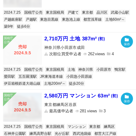
2024.7.25
国税庁公売
東京国税局
戸建て
東京都
品川区
武蔵小山駅
戸越銀座駅
戸越駅
東急目黒線
東急池上線
都営浅草線
土地60m²～
築9年
徒歩6分
2,710万円 土地 387m²
(初)
売却
神奈川県小田原市成田
2024.9.5
次順位買受申込者
262
4
2024.7.25
国税庁公売
東京国税局
土地
神奈川県
小田原市
鴨宮駅
螢田駅
五百羅漢駅
JR東海道本線
小田急小田原線
伊豆箱根鉄道大雄山線
土地200m²～
徒歩20分
2,580万円 マンション 63m²
(初)
売却
東京都練馬区谷原
2024.9.5
最高価申込者
281
3
2024.7.25
国税庁公売
東京国税局
マンション
東京都
練馬区
石神井公園駅
練馬高野台駅
光が丘駅
西武池袋線
都営大江戸線