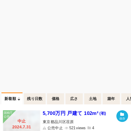
新着順
残り日数
価格
広さ
土地
築年
人
5,700万円 戸建て 102m²
(初)
中止
東京都品川区荏原
2024.7.31
公売中止
521
4