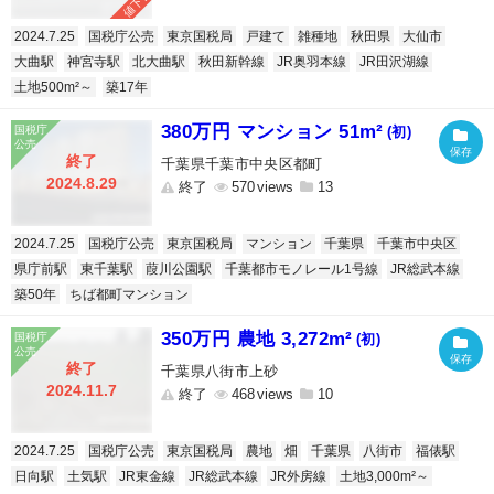
値下げ
2024.7.25
国税庁公売
東京国税局
戸建て
雑種地
秋田県
大仙市
大曲駅
神宮寺駅
北大曲駅
秋田新幹線
JR奥羽本線
JR田沢湖線
土地500m²～
築17年
380万円 マンション 51m²
(初)
終了
千葉県千葉市中央区都町
2024.8.29
終了
570
13
2024.7.25
国税庁公売
東京国税局
マンション
千葉県
千葉市中央区
県庁前駅
東千葉駅
葭川公園駅
千葉都市モノレール1号線
JR総武本線
築50年
ちば都町マンション
350万円 農地 3,272m²
(初)
終了
千葉県八街市上砂
2024.11.7
終了
468
10
2024.7.25
国税庁公売
東京国税局
農地
畑
千葉県
八街市
福俵駅
日向駅
土気駅
JR東金線
JR総武本線
JR外房線
土地3,000m²～