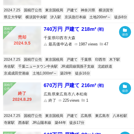
2024.7.25
国税庁公売
東京国税局
戸建て
神奈川県
横須賀市
県立大学駅
横須賀中央駅
汐入駅
京浜急行本線
土地200m²～
徒歩8分
740万円 戸建て 218m²
(初)
売却
千葉県印西市大森
2024.9.5
最高価申込者
1987
47
2024.7.25
国税庁公売
東京国税局
戸建て
千葉県
印西市
木下駅
布佐駅
千葉ニュータウン中央駅
JR成田線我孫子支線
北総鉄道
京成成田空港線
土地1,000m²～
築28年
徒歩16分
670万円 戸建て 216m²
(初)
終了
広島県東広島市八本松南
2024.8.29
終了
225
1
2024.7.25
国税庁公売
東京国税局
戸建て
広島県
東広島市
八本松駅
寺家駅
西条駅
JR山陽本線
築44年
徒歩17分