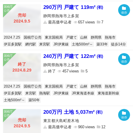
290万円 戸建て 119m²
(初)
売却
静岡県熱海市上多賀
2024.9.5
最高価申込者
657
7
2024.7.25
国税庁公売
東京国税局
戸建て
山林
静岡県
熱海市
伊豆多賀駅
網代駅
来宮駅
JR伊東線
土地500m²～
築33年
徒歩14分
240万円 戸建て 122m²
(初)
終了
静岡県熱海市上多賀
2024.8.29
終了
457
5
2024.7.25
国税庁公売
東京国税局
戸建て
山林
静岡県
熱海市
伊豆多賀駅
来宮駅
熱海駅
JR伊東線
JR東海道本線
東海道新幹線
土地500m²～
築50年
200万円 土地 5,037m²
(初)
売却
東京都大島町差木地
2024.9.5
最高価申込者
960
12