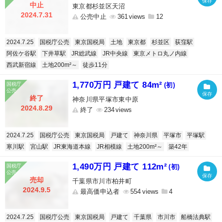
中止
東京都杉並区天沼
2024.7.31
公売中止
361
12
2024.7.25
国税庁公売
東京国税局
土地
東京都
杉並区
荻窪駅
阿佐ケ谷駅
下井草駅
JR総武線
JR中央線
東京メトロ丸ノ内線
西武新宿線
土地200m²～
徒歩11分
1,770万円 戸建て 84m²
(初)
終了
神奈川県平塚市東中原
2024.8.29
終了
234
2024.7.25
国税庁公売
東京国税局
戸建て
神奈川県
平塚市
平塚駅
寒川駅
宮山駅
JR東海道本線
JR相模線
土地200m²～
築42年
1,490万円 戸建て 112m²
(初)
売却
千葉県市川市柏井町
2024.9.5
最高価申込者
554
4
2024.7.25
国税庁公売
東京国税局
戸建て
千葉県
市川市
船橋法典駅