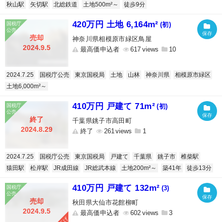
秋山駅
矢切駅
北総鉄道
土地500m²～
徒歩9分
420万円 土地 6,164m²
(初)
売却
神奈川県相模原市緑区鳥屋
2024.9.5
最高価申込者
617
10
2024.7.25
国税庁公売
東京国税局
土地
山林
神奈川県
相模原市緑区
土地6,000m²～
410万円 戸建て 71m²
(初)
終了
千葉県銚子市高田町
2024.8.29
終了
261
1
2024.7.25
国税庁公売
東京国税局
戸建て
千葉県
銚子市
椎柴駅
猿田駅
松岸駅
JR成田線
JR総武本線
土地200m²～
築41年
徒歩13分
410万円 戸建て 132m²
(3)
売却
秋田県大仙市花館柳町
2024.9.5
最高価申込者
602
3