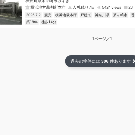
神奈川県茅ヶ崎市みずき
横浜地方裁判所本庁
入札残り7日
5424
23
2026.7.2
競売
横浜地裁本庁
戸建て
神奈川県
茅ヶ崎市
香
築19年
徒歩14分
1ページ／1
過去の物件には
306
件あります