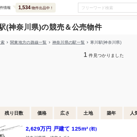
1,534
件情報
物件出品中！
駅(神奈川県)の競売＆公売物件
検索
関東地方の路線一覧
神奈川県の駅一覧
寒川駅(神奈川県)
1
件見つかりました
残り日数
価格
広さ
土地
築年
人
2,629万円 戸建て 125m²
(初)