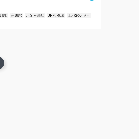
川駅
寒川駅
北茅ヶ崎駅
JR相模線
土地200m²～