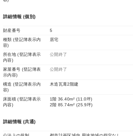
詳細情報 (個別)
財産番号
5
種類 (登記簿表示内
居宅
容)
所在地 (登記簿表示
公開終了
内容)
家屋番号 (登記簿表
公開終了
示内容)
構造 (登記簿表示内
木造瓦葺2階建
容)
床面積 (登記簿表示
1階 36.40m² (11.0坪)
内容)
2階 85.74m² (25.9坪)
詳細情報 (共通)
公法上の規制
都市計画区域内 用途地域の指定なし