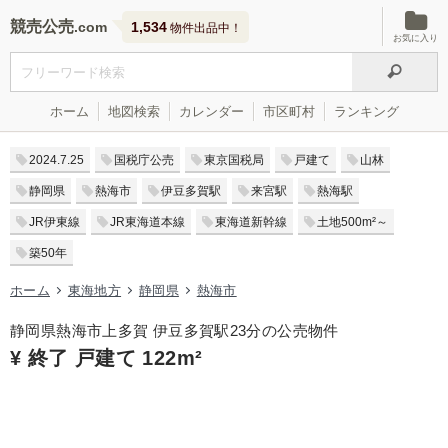
競売公売
1,534
物件出品中！
お気に入り
ホーム
地図検索
カレンダー
市区町村
ランキング
2024.7.25
国税庁公売
東京国税局
戸建て
山林
静岡県
熱海市
伊豆多賀駅
来宮駅
熱海駅
JR伊東線
JR東海道本線
東海道新幹線
土地500m²～
築50年
ホーム
東海地方
静岡県
熱海市
静岡県熱海市上多賀 伊豆多賀駅23分の公売物件
¥ 終了 戸建て 122m²