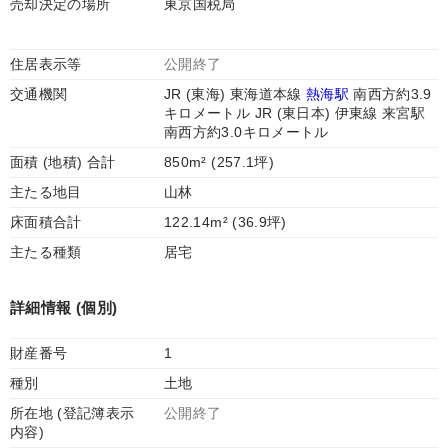
売却決定の場所
東京国税局
住居表示等
公開終了
交通機関
JR (東海) 東海道本線
熱海駅
南西方約3.9
キロメートル JR (東日本) 伊東線 来宮駅
南西方約3.0キロメートル
面積 (地積) 合計
850m² (257.1坪)
主たる地目
山林
床面積合計
122.14m² (36.9坪)
主たる種類
居宅
詳細情報 (個別)
財産番号
1
種別
土地
所在地 (登記簿表示
公開終了
内容)