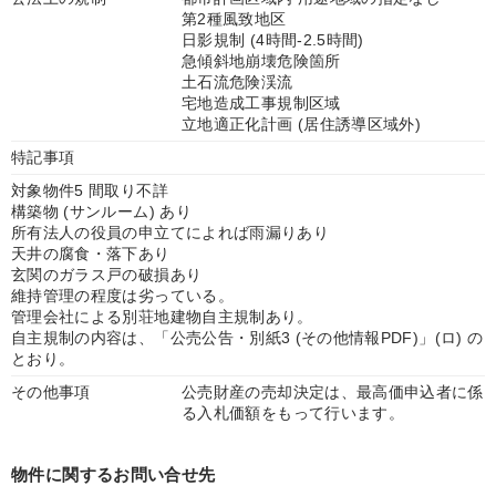
第2種風致地区
日影規制 (4時間-2.5時間)
急傾斜地崩壊危険箇所
土石流危険渓流
宅地造成工事規制区域
立地適正化計画 (居住誘導区域外)
特記事項
対象物件5 間取り不詳
構築物 (サンルーム) あり
所有法人の役員の申立てによれば雨漏りあり
天井の腐食・落下あり
玄関のガラス戸の破損あり
維持管理の程度は劣っている。
管理会社による別荘地建物自主規制あり。
自主規制の内容は、「公売公告・別紙3 (その他情報PDF)」(ロ) の
とおり。
その他事項
公売財産の売却決定は、最高価申込者に係
る入札価額をもって行います。
物件に関するお問い合せ先