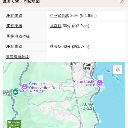
最寄り駅・周辺地図
JR伊東線
伊豆多賀駅
23分 (約1.8km)
JR伊東線
来宮駅
36分 (約2.9km)
JR東海道本線
JR伊東線
熱海駅
48分 (約3.8km)
東海道新幹線