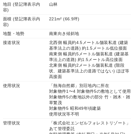
地目 (登記簿表示内
山林
容)
面積 (登記簿表示内
221m² (66.9坪)
容)
地盤・地勢
南東向き傾斜地
接道状況
北西側 幅員約4.5メートル舗装私道 (建築
基準法上の道路) 約1.5メートル低位接面
南東側 幅員約5メートル舗装私道 (建築基
準法上の道路) 約1.5メートル高位接面
北東側 幅員約2メートル舗装私道 (階段
状、建築基準法上の道路ではない) ほぼ等
高接面
使用状況
「熱海自然郷」別荘地内に所在
対象物件1〜4 対象物件5の敷地として使用
対象物件5の敷地以外の部分 竹・雑木・雑
草繁茂
対象物件5 昭和49年頃建築
使用状況等不明
管理状況
「株式会社エンゼルフォレストリゾート」
あて管理委託