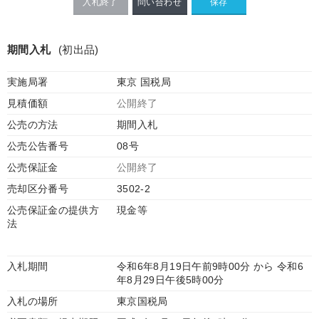
入札終了
問い合わせ
期間入札
(初出品)
実施局署
東京 国税局
見積価額
公開終了
公売の方法
期間入札
公売公告番号
08号
公売保証金
公開終了
売却区分番号
3502-2
公売保証金の提供方
現金等
法
入札期間
令和6年8月19日午前9時00分 から 令和6
年8月29日午後5時00分
入札の場所
東京国税局