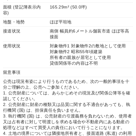
面積 (登記簿表示内
165.29m² (50.0坪)
容)
地盤・地勢
ほぼ平坦地
接道状況
南側 幅員約6メートル舗装市道 ほぼ等高
接面
使用状況
対象物件1 対象物件2の敷地として使用
対象物件2 昭和55年頃建築
所有者の親族が居宅として使用
貸借関係等の内容は不明
留意事項
公売は現況有姿により行うものであるため、次の一般的事項を十
分ご理解の上、公売へご参加ください。
1. 公売財産については、あらかじめその現況及び関係公簿等を確
認してください。
2. 公売財産に財産の種類又は品質に関する不適合があっても、執
行機関 (国) は、担保責任を負いません。
3. 執行機関 (国) は、公売財産の引渡義務を負わないため、使用者
又は占有者に対して明渡しを求める場合や不動産内にある動産の
処理などはすべて買受人の責任において行うことになります。
4. 土地の境界については隣接地所有者と、接面道路 (私道) の利用