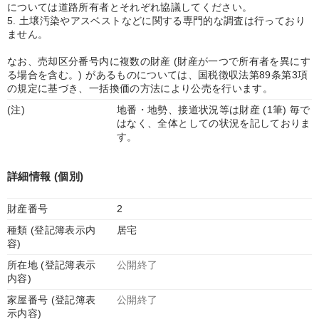
については道路所有者とそれぞれ協議してください。
5. 土壌汚染やアスベストなどに関する専門的な調査は行っており
ません。
なお、売却区分番号内に複数の財産 (財産が一つで所有者を異にす
る場合を含む。) があるものについては、国税徴収法第89条第3項
の規定に基づき、一括換価の方法により公売を行います。
(注)
地番・地勢、接道状況等は財産 (1筆) 毎で
はなく、全体としての状況を記しておりま
す。
詳細情報 (個別)
財産番号
2
種類 (登記簿表示内
居宅
容)
所在地 (登記簿表示
公開終了
内容)
家屋番号 (登記簿表
公開終了
示内容)