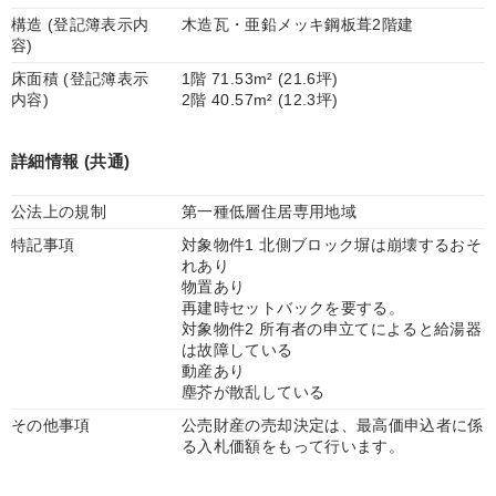
構造 (登記簿表示内
木造瓦・亜鉛メッキ鋼板葺2階建
容)
床面積 (登記簿表示
1階 71.53m² (21.6坪)
内容)
2階 40.57m² (12.3坪)
詳細情報 (共通)
公法上の規制
第一種低層住居専用地域
特記事項
対象物件1 北側ブロック塀は崩壊するおそ
れあり
物置あり
再建時セットバックを要する。
対象物件2 所有者の申立てによると給湯器
は故障している
動産あり
塵芥が散乱している
その他事項
公売財産の売却決定は、最高価申込者に係
る入札価額をもって行います。