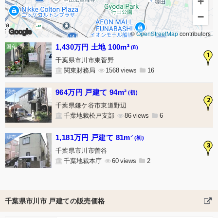
+
−
Google
©
OpenStreetMap
contributors
1,430万円 土地 100m²
(8)
1
千葉県市川市東菅野
関東財務局
1568
16
964万円 戸建て 94m²
(初)
2
千葉県鎌ケ谷市東道野辺
千葉地裁松戸支部
86
6
1,181万円 戸建て 81m²
(初)
3
千葉県市川市曽谷
千葉地裁本庁
60
2
千葉県市川市 戸建ての販売価格