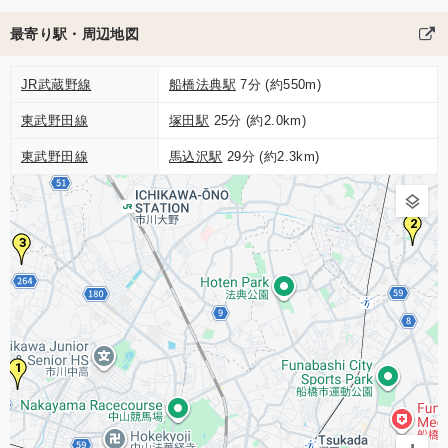
最寄り駅・周辺地図
JR武蔵野線
船橋法典駅
7分 (約550m)
東武野田線
塚田駅
25分 (約2.0km)
東武野田線
馬込沢駅
29分 (約2.3km)
2
3
1