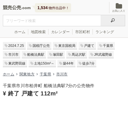
競売公売
1,534
物件出品中！
お気に入り
ホーム
地図検索
カレンダー
市区町村
ランキング
2024.7.25
国税庁公売
東京国税局
戸建て
千葉県
市川市
船橋法典駅
塚田駅
馬込沢駅
JR武蔵野線
東武野田線
土地150m²～
築44年
徒歩7分
ホーム
関東地方
千葉県
市川市
千葉県市川市柏井町 船橋法典駅7分の公売物件
¥ 終了 戸建て 112m²