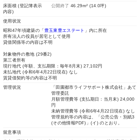
床面積 (登記簿表示
公開終了
46.29m² (14.0坪)
内容)
使用状況
昭和47年頃建築の「
豊玉東豊エステート
」内に所在
所有法人の役員が居宅として使用
貸借関係等の内容は不明
対象物件の敷地 (29番2)
第三者所有
現行地代 (年額、支払期限：毎年8月末) 27,102円
未払地代 (令和6年4月22日現在) なし
賃貸借契約等の内容は不明
管理状況
「田園都市ライフサポート株式会社」あて
管理委託
月額管理費等 (支払期日：当月末) 24,000
円
未納管理費等 (令和6年4月22日現在) なし
管理規約等の内容は、「公売公告・別紙3
(その他情報PDF)」(イ) のとおり。
留意事項