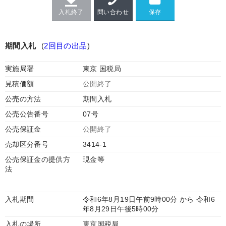
入札終了
問い合わせ
期間入札
(
2回目の出品
)
実施局署
東京 国税局
見積価額
公開終了
公売の方法
期間入札
公売公告番号
07号
公売保証金
公開終了
売却区分番号
3414-1
公売保証金の提供方
現金等
法
入札期間
令和6年8月19日午前9時00分 から 令和6
年8月29日午後5時00分
入札の場所
東京国税局