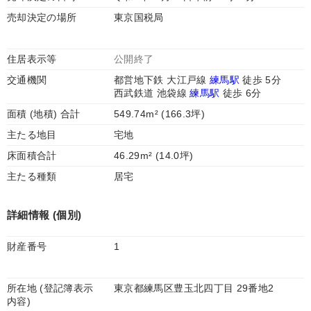
売却決定の場所
東京国税局
住居表示等
公開終了
交通機関
都営地下鉄 大江戸線
練馬駅
徒歩 5分
西武鉄道 池袋線
練馬駅
徒歩 6分
面積 (地積) 合計
549.74m² (166.3坪)
主たる地目
宅地
床面積合計
46.29m² (14.0坪)
主たる種類
居宅
詳細情報 (個別)
財産番号
1
所在地 (登記簿表示
東京都練馬区豊玉北四丁目 29番地2
内容)