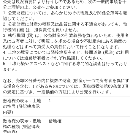
公売は現況有姿により行うものであるため、次の一般的事項を十
分ご理解の上、公売へご参加ください。
1. 公売財産については、あらかじめその現況及び関係公簿等を確
認してください。
2. 公売財産に財産の種類又は品質に関する不適合があっても、執
行機関 (国) は、担保責任を負いません。
3. 執行機関 (国) は、公売財産の引渡義務を負わないため、使用者
又は占有者に対して明渡しを求める場合や不動産内にある動産の
処理などはすべて買受人の責任において行うことになります。
4. 土地の境界については隣接地所有者と、接面道路 (私道) の利用
については道路所有者とそれぞれ協議してください。
5. 土壌汚染やアスベストなどに関する専門的な調査は行っており
ません。
なお、売却区分番号内に複数の財産 (財産が一つで所有者を異にす
る場合を含む。) があるものについては、国税徴収法第89条第3項
の規定に基づき、一括換価の方法により公売を行います。
敷地権の表示 - 土地
1
の符号 (登記簿表示
内容)
敷地権の表示 - 敷地
借地権
権の種類 (登記簿表
示内容)