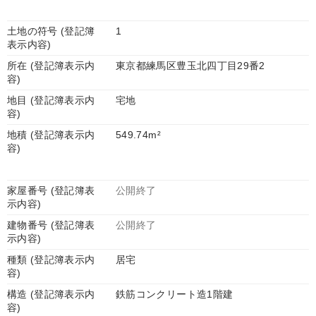
土地の符号 (登記簿
1
表示内容)
所在 (登記簿表示内
東京都練馬区豊玉北四丁目29番2
容)
地目 (登記簿表示内
宅地
容)
地積 (登記簿表示内
549.74m²
容)
家屋番号 (登記簿表
公開終了
示内容)
建物番号 (登記簿表
公開終了
示内容)
種類 (登記簿表示内
居宅
容)
構造 (登記簿表示内
鉄筋コンクリート造1階建
容)