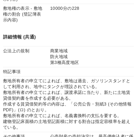
敷地権の表示 - 敷地
10000分の228
権の割合 (登記簿表
示内容)
詳細情報 (共通)
公法上の規制
商業地域
防火地域
第3種高度地区
特記事項
敷地所有者の申立てによれば、敷地は過去、ガソリンスタンドと
して利用され、地中にタンクが埋設されている。
敷地所有者の申立てによれば、譲渡承諾に当たり、新たに土地賃
貸借契約書を作成する必要がある。
作成する賃貸借契約等の内容は、「公売公告・別紙3 (その他情報
PDF)」(ロ) のとおり。
敷地所有者の申立てによれば、名義書換料の支払を要する。
建物登記床面積の土地登記面積に対する割合は指定容積率を超え
ている。
その他事項
公売財産の売却決定は、最高価申込者に係