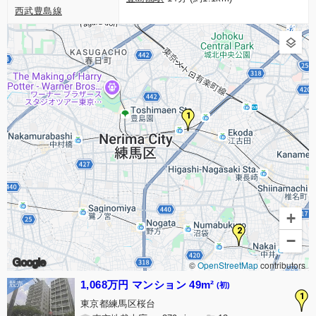
西武豊島線
1
+
2
−
Google
©
OpenStreetMap
contributors
1,068万円 マンション 49m²
(初)
1
東京都練馬区桜台