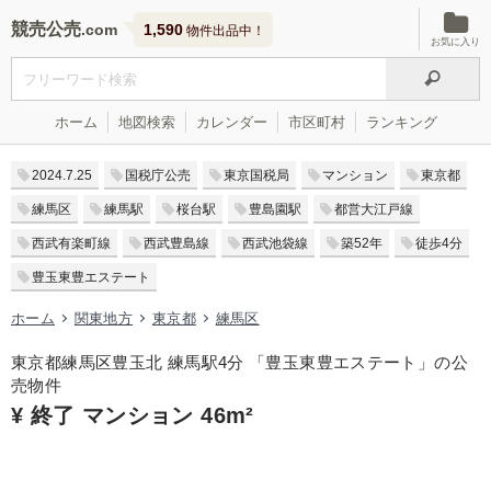
競売公売
1,590
物件出品中！
お気に入り
ホーム
地図検索
カレンダー
市区町村
ランキング
2024.7.25
国税庁公売
東京国税局
マンション
東京都
練馬区
練馬駅
桜台駅
豊島園駅
都営大江戸線
西武有楽町線
西武豊島線
西武池袋線
築52年
徒歩4分
豊玉東豊エステート
ホーム
関東地方
東京都
練馬区
東京都練馬区豊玉北 練馬駅4分 「豊玉東豊エステート」の公
売物件
¥ 終了 マンション 46m²