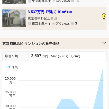
東京地裁本庁
379
13
3,537万円 戸建て 91m²
(初)
2
東京都中野区上高田
東京地裁本庁
340
3
東京都練馬区 マンションの販売価格
3,507
取引平均
万円 55m² (63.8万円／m²)
平均
20,000
万円
15,000
万円
10,000