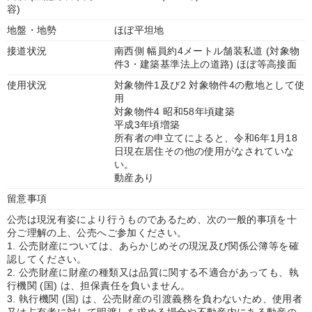
容)
地盤・地勢
ほぼ平坦地
接道状況
南西側 幅員約4メートル舗装私道 (対象物
件3・建築基準法上の道路) ほぼ等高接面
使用状況
対象物件1及び2 対象物件4の敷地として使
用
対象物件4 昭和58年頃建築
平成3年頃増築
所有者の申立てによると、令和6年1月18
日現在居住その他の使用がなされていな
い。
動産あり
留意事項
公売は現況有姿により行うものであるため、次の一般的事項を十
分ご理解の上、公売へご参加ください。
1. 公売財産については、あらかじめその現況及び関係公簿等を確
認してください。
2. 公売財産に財産の種類又は品質に関する不適合があっても、執
行機関 (国) は、担保責任を負いません。
3. 執行機関 (国) は、公売財産の引渡義務を負わないため、使用者