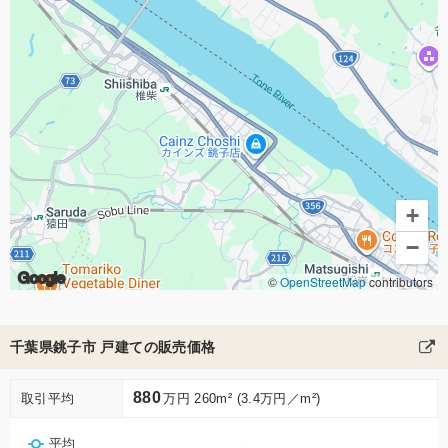
+
−
Google
©
OpenStreetMap
contributors
千葉県銚子市 戸建ての販売価格
880
取引平均
万円 260m² (3.4万円／m²)
平均