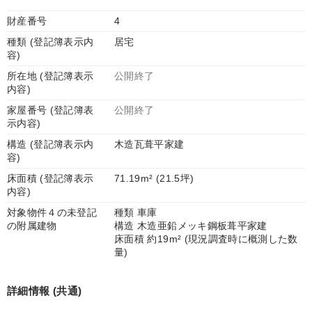
財産番号
4
種類 (登記簿表示内
居宅
容)
所在地 (登記簿表示
公開終了
内容)
家屋番号 (登記簿表
公開終了
示内容)
構造 (登記簿表示内
木造瓦葺平家建
容)
床面積 (登記簿表示
71.19m² (21.5坪)
内容)
対象物件４の未登記
種類 車庫
の附属建物
構造 木造亜鉛メッキ鋼板葺平家建
床面積 約19m² (現況調査時に概測した数
量)
詳細情報 (共通)