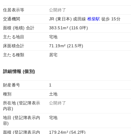
住居表示等
公開終了
交通機関
JR (東日本) 成田線
椎柴駅
徒歩 15分
面積 (地積) 合計
383.51m² (116.0坪)
主たる地目
宅地
床面積合計
71.19m² (21.5坪)
主たる種類
居宅
詳細情報 (個別)
財産番号
1
種別
土地
所在地 (登記簿表示
公開終了
内容)
地目 (登記簿表示内
宅地
容)
面積 (登記簿表示内
179.24m² (54.2坪)