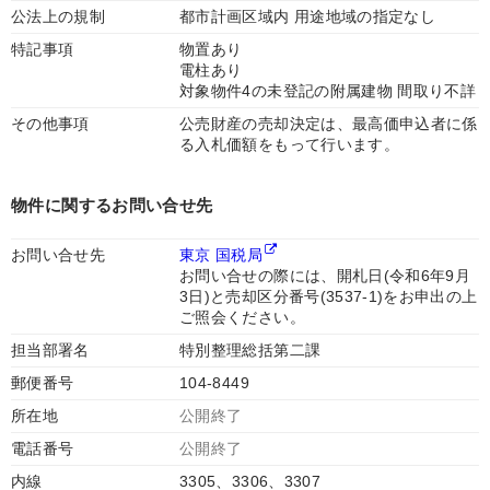
公法上の規制
都市計画区域内 用途地域の指定なし
特記事項
物置あり
電柱あり
対象物件4の未登記の附属建物 間取り不詳
その他事項
公売財産の売却決定は、最高価申込者に係
る入札価額をもって行います。
物件に関するお問い合せ先
お問い合せ先
東京 国税局
お問い合せの際には、開札日(令和6年9月
3日)と売却区分番号(3537-1)をお申出の上
ご照会ください。
担当部署名
特別整理総括第二課
郵便番号
104-8449
所在地
公開終了
電話番号
公開終了
内線
3305、3306、3307