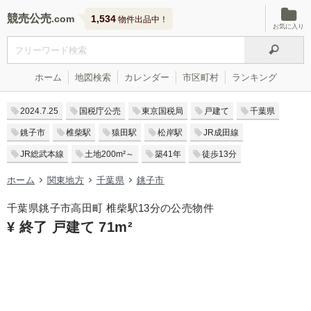
競売公売
1,534
物件出品中！
お気に入り
ホーム
地図検索
カレンダー
市区町村
ランキング
2024.7.25
国税庁公売
東京国税局
戸建て
千葉県
銚子市
椎柴駅
猿田駅
松岸駅
JR成田線
JR総武本線
土地200m²～
築41年
徒歩13分
ホーム
関東地方
千葉県
銚子市
千葉県銚子市高田町 椎柴駅13分の公売物件
¥ 終了 戸建て 71m²