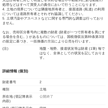
又は占有者に対して明渡しを求める場合や不動産内にある動産の
処理などはすべて買受人の責任において行うことになります。
4. 土地の境界については隣接地所有者と、接面道路 (私道) の利用
については道路所有者とそれぞれ協議してください。
5. 土壌汚染やアスベストなどに関する専門的な調査は行っており
ません。
なお、売却区分番号内に複数の財産 (財産が一つで所有者を異にす
る場合を含む。) があるものについては、国税徴収法第89条第3項
の規定に基づき、一括換価の方法により公売を行います。
(注)
地盤・地勢、接道状況等は財産 (1筆) 毎で
はなく、全体としての状況を記しておりま
す。
詳細情報 (個別)
財産番号
2
種別
土地
所在地 (登記簿表示
公開終了
内容)