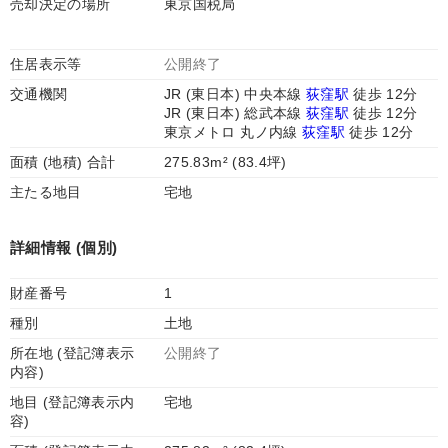
売却決定の場所
東京国税局
住居表示等
公開終了
交通機関
JR (東日本) 中央本線
荻窪駅
徒歩 12分
JR (東日本) 総武本線
荻窪駅
徒歩 12分
東京メトロ 丸ノ内線
荻窪駅
徒歩 12分
面積 (地積) 合計
275.83m² (83.4坪)
主たる地目
宅地
詳細情報 (個別)
財産番号
1
種別
土地
所在地 (登記簿表示
公開終了
内容)
地目 (登記簿表示内
宅地
容)