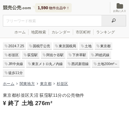
競売公売
1,590
物件出品中！
お気に入り
ホーム
地図検索
カレンダー
市区町村
ランキング
2024.7.25
国税庁公売
東京国税局
土地
東京都
杉並区
荻窪駅
阿佐ケ谷駅
下井草駅
JR総武線
JR中央線
東京メトロ丸ノ内線
西武新宿線
土地200m²～
徒歩11分
ホーム
関東地方
東京都
杉並区
東京都杉並区天沼 荻窪駅11分の公売物件
¥ 終了 土地 276m²