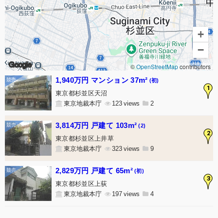
+
−
Google
©
OpenStreetMap
contributors
1,940万円 マンション 37m²
(初)
1
東京都杉並区天沼
東京地裁本庁
123
2
3,814万円 戸建て 103m²
(2)
2
東京都杉並区上井草
東京地裁本庁
323
9
2,829万円 戸建て 65m²
(初)
3
東京都杉並区上荻
東京地裁本庁
197
4