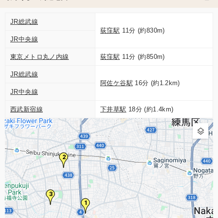
JR総武線
荻窪駅
11分 (約830m)
JR中央線
東京メトロ丸ノ内線
荻窪駅
11分 (約850m)
JR総武線
阿佐ケ谷駅
16分 (約1.2km)
JR中央線
西武新宿線
下井草駅
18分 (約1.4km)
2
3
1