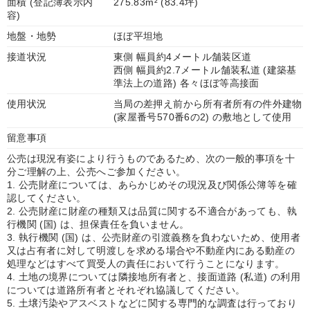
面積 (登記簿表示内
275.83m² (83.4坪)
容)
地盤・地勢
ほぼ平坦地
接道状況
東側 幅員約4メートル舗装区道
西側 幅員約2.7メートル舗装私道 (建築基
準法上の道路) 各々ほぼ等高接面
使用状況
当局の差押え前から所有者所有の件外建物
(家屋番号570番6の2) の敷地として使用
留意事項
公売は現況有姿により行うものであるため、次の一般的事項を十
分ご理解の上、公売へご参加ください。
1. 公売財産については、あらかじめその現況及び関係公簿等を確
認してください。
2. 公売財産に財産の種類又は品質に関する不適合があっても、執
行機関 (国) は、担保責任を負いません。
3. 執行機関 (国) は、公売財産の引渡義務を負わないため、使用者
又は占有者に対して明渡しを求める場合や不動産内にある動産の
処理などはすべて買受人の責任において行うことになります。
4. 土地の境界については隣接地所有者と、接面道路 (私道) の利用
については道路所有者とそれぞれ協議してください。
5. 土壌汚染やアスベストなどに関する専門的な調査は行っており