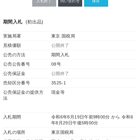
入札終了
問い合わせ
期間入札
(初出品)
実施局署
東京 国税局
見積価額
公開終了
公売の方法
期間入札
公売公告番号
08号
公売保証金
公開終了
売却区分番号
3525-1
公売保証金の提供方
現金等
法
入札期間
令和6年8月19日午前9時00分 から 令和6
年8月29日午後5時00分
入札の場所
東京国税局