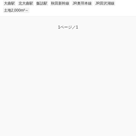
大曲駅
北大曲駅
飯詰駅
秋田新幹線
JR奥羽本線
JR田沢湖線
土地2,000m²～
1ページ／1