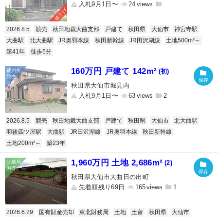
入札9月1日〜
24
値下げ
2026.8.5
競売
秋田地裁大曲支部
戸建て
秋田県
大仙市
神宮寺駅
大曲駅
北大曲駅
JR奥羽本線
秋田新幹線
JR田沢湖線
土地500m²～
築41年
徒歩5分
160万円 戸建て 142m²
(初)
秋田県大仙市堀見内
入札9月1日〜
63
2
2026.8.5
競売
秋田地裁大曲支部
戸建て
秋田県
大仙市
北大曲駅
羽後四ツ屋駅
大曲駅
JR田沢湖線
JR奥羽本線
秋田新幹線
土地200m²～
築23年
1,960万円 土地 2,686m²
(2)
秋田県大仙市大曲日の出町
先着順残り69日
165
1
2026.6.29
国有財産売却
東北財務局
土地
土留
秋田県
大仙市