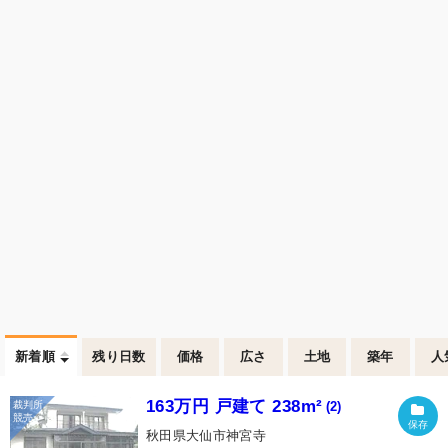
新着順
残り日数
価格
広さ
土地
築年
人
163万円 戸建て 238m²
(2)
秋田県大仙市神宮寺