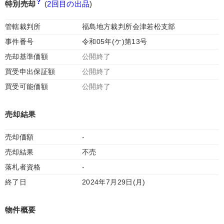
特別売却
(
2回目の出品
)
管轄裁判所
福島地方裁判所会津若松支部
事件番号
令和05年(ケ)第13号
売却基準価額
公開終了
買受申出保証額
公開終了
買受可能価額
公開終了
売却結果
売却価額
-
売却結果
不売
落札者資格
-
終了日
2024年7月29日(月)
物件概要