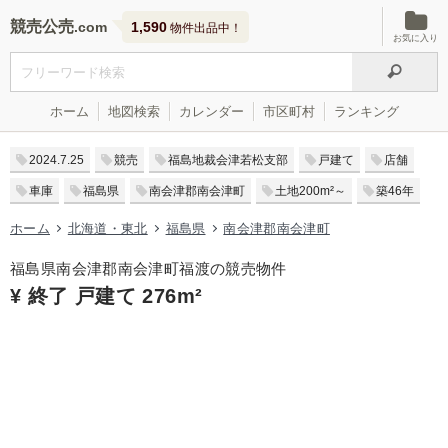
競売公売
1,590
物件出品中！
お気に入り
ホーム
地図検索
カレンダー
市区町村
ランキング
2024.7.25
競売
福島地裁会津若松支部
戸建て
店舗
車庫
福島県
南会津郡南会津町
土地200m²～
築46年
ホーム
北海道・東北
福島県
南会津郡南会津町
福島県南会津郡南会津町福渡の競売物件
¥ 終了 戸建て 276m²