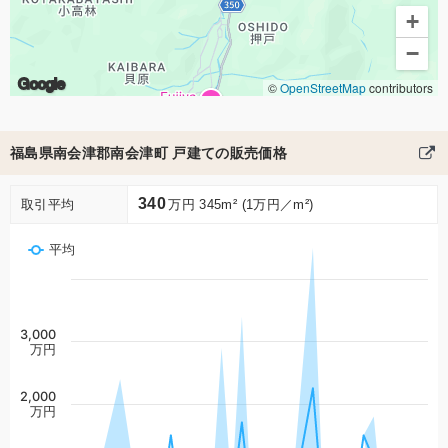
+
−
Google
©
OpenStreetMap
contributors
福島県南会津郡南会津町 戸建ての販売価格
340
取引平均
万円 345m² (1万円／m²)
平均
3,000
万円
2,000
万円