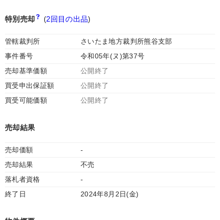
特別売却
(
2回目の出品
)
管轄裁判所
さいたま地方裁判所熊谷支部
事件番号
令和05年(ヌ)第37号
売却基準価額
公開終了
買受申出保証額
公開終了
買受可能価額
公開終了
売却結果
売却価額
-
売却結果
不売
落札者資格
-
終了日
2024年8月2日(金)