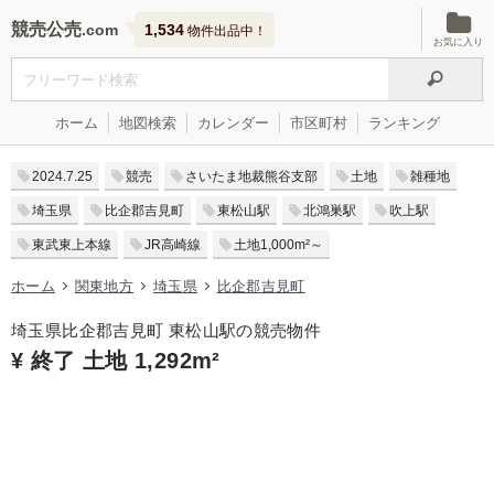
競売公売
1,534
物件出品中！
お気に入り
ホーム
地図検索
カレンダー
市区町村
ランキング
2024.7.25
競売
さいたま地裁熊谷支部
土地
雑種地
埼玉県
比企郡吉見町
東松山駅
北鴻巣駅
吹上駅
東武東上本線
JR高崎線
土地1,000m²～
ホーム
関東地方
埼玉県
比企郡吉見町
埼玉県比企郡吉見町 東松山駅の競売物件
¥ 終了 土地 1,292m²