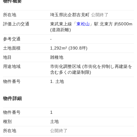
物件概要
所在地
埼玉県比企郡吉見町
公開終了
評価上の交通
東武東上線「
東松山
」駅 北東方 約5000m
(道路距離)
参考交通
-
土地面積
1,292m² (390.8坪)
地目
雑種地
用途地域
市街化調整区域 (市街化を抑制し再建築を
含む多くの建築制限)
物件番号
1. 土地
物件詳細
物件番号
1
種別
土地
所在地
公開終了