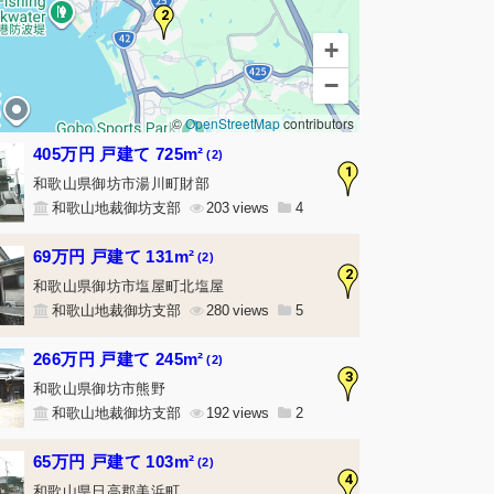
2
+
−
©
OpenStreetMap
contributors
405万円 戸建て 725m²
(2)
1
和歌山県御坊市湯川町財部
和歌山地裁御坊支部
203
4
69万円 戸建て 131m²
(2)
2
和歌山県御坊市塩屋町北塩屋
和歌山地裁御坊支部
280
5
266万円 戸建て 245m²
(2)
3
和歌山県御坊市熊野
和歌山地裁御坊支部
192
2
65万円 戸建て 103m²
(2)
4
和歌山県日高郡美浜町