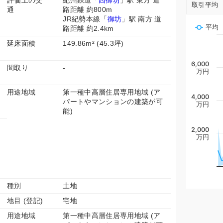
評価上の交
紀州鉄道「
西御坊
」駅 東方 道
取引平均
通
路距離 約800m
JR紀勢本線「
御坊
」駅 南方 道
平均
路距離 約2.4km
延床面積
149.86m² (45.3坪)
6,000
間取り
-
万円
用途地域
第一種中高層住居専用地域 (ア
4,000
パートやマンションの建築が可
万円
能)
2,000
万円
種別
土地
地目 (登記)
宅地
用途地域
第一種中高層住居専用地域 (ア