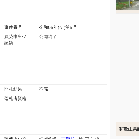
事件番号
令和05年(ケ)第5号
買受申出保
公開終了
証額
開札結果
不売
落札者資格
-
和歌山県