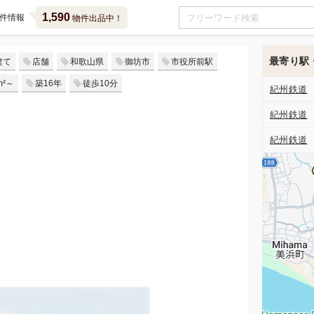
1,590
件情報
物件出品中！
最寄り駅
建て
店舗
和歌山県
御坊市
市役所前駅
m²～
築16年
徒歩10分
紀州鉄道
紀州鉄道
紀州鉄道