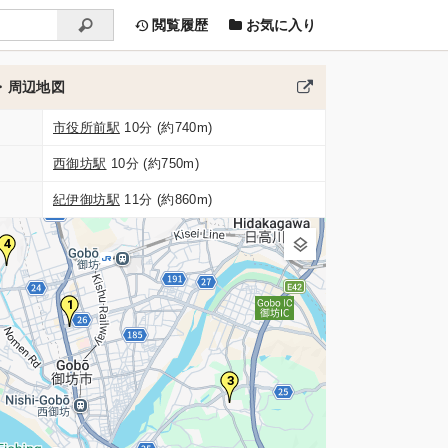
閲覧履歴
お気に入り
・周辺地図
市役所前駅
10分 (約740m)
西御坊駅
10分 (約750m)
紀伊御坊駅
11分 (約860m)
4
1
3