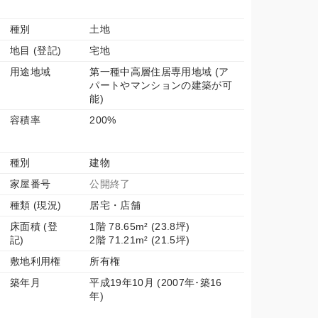
種別
土地
地目 (登記)
宅地
用途地域
第一種中高層住居専用地域 (ア
パートやマンションの建築が可
能)
容積率
200%
種別
建物
家屋番号
公開終了
種類 (現況)
居宅・店舗
床面積 (登
1階 78.65m² (23.8坪)
記)
2階 71.21m² (21.5坪)
敷地利用権
所有権
築年月
平成19年10月 (2007年･築16
年)