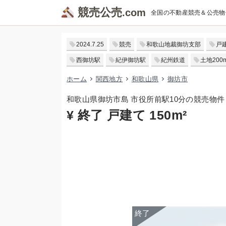
競売公売
全国の不動産競売＆公売物
2024.7.25
競売
和歌山地裁御坊支部
戸
西御坊駅
紀伊御坊駅
紀州鉄道
土地200
ホーム
関西地方
和歌山県
御坊市
和歌山県御坊市島 市役所前駅10分の競売物件
¥ 終了 戸建て 150m²