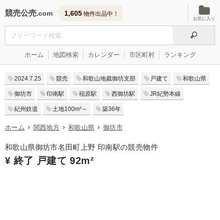
競売公売
1,605
物件出品中！
お気に入り
ホーム
地図検索
カレンダー
市区町村
ランキング
2024.7.25
競売
和歌山地裁御坊支部
戸建て
和歌山県
御坊市
印南駅
稲原駅
西御坊駅
JR紀勢本線
紀州鉄道
土地100m²～
築36年
ホーム
関西地方
和歌山県
御坊市
和歌山県御坊市名田町上野 印南駅の競売物件
¥ 終了 戸建て 92m²