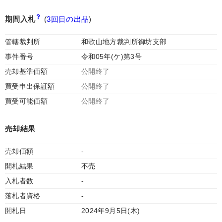
期間入札
(
3回目の出品
)
管轄裁判所
和歌山地方裁判所御坊支部
事件番号
令和05年(ケ)第3号
売却基準価額
公開終了
買受申出保証額
公開終了
買受可能価額
公開終了
売却結果
売却価額
-
開札結果
不売
入札者数
-
落札者資格
-
開札日
2024年9月5日(木)