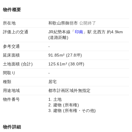
物件概要
所在地
和歌山県御坊市
公開終了
評価上の交通
JR紀勢本線「
印南
」駅 北西方 約4.9km
(道路距離)
参考交通
-
延床面積
91.85m² (27.8坪)
土地面積 (合計)
125.61m² (38.0坪)
間取り
-
種類
居宅
用途地域
都市計画区域外無指定
物件番号
1. 土地
2. 建物 (所有権)
3. 建物 (所有権・その他)
物件詳細