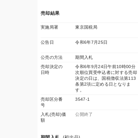
売却結果
実施局署
東京国税局
公告日
令和6年7月25日
公売の方法
期間入札
売却決定の
令和6年9月24日午前10時00分
日時
次順位買受申込者に対する売却
決定の日は、国税徴収法第113
条第2項に定める日となりま
す。
売却区分番
3547-1
号
入札(売却)価
公開終了
額
期間入札
(初出品)