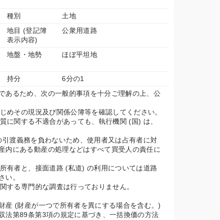
種別
土地
地目 (登記簿
公衆用道路
表示内容)
地盤・地勢
ほぼ平坦地
持分
6分の1
であるため、次の一般的事項を十分ご理解の上、公
らかじめその現況及び関係公簿等を確認してください。
品質に関する不適合があっても、執行機関 (国) は、
売財産の引渡義務を負わないため、使用者又は占有者に対
産内にある動産の処理などはすべて買受人の責任に
地所有者と、接面道路 (私道) の利用については道路
さい。
どに関する専門的な調査は行っておりません。
財産 (財産が一つで所有者を異にする場合を含む。)
収法第89条第3項の規定に基づき、一括換価の方法