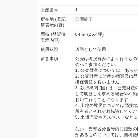
財産番号
1
所在地 (登記
公開終了
簿表示内容)
面積 (登記簿
84m² (25.4坪)
表示内容)
使用状況
道路として使用
留意事項
公売は現況有姿により行うもの
売へご参加ください。
1. 公売財産については、あ
2. 公売財産に財産の種類又は
担保責任を負いません。
3. 執行機関 (国) は、公
して明渡しを求める場合や不動
おいて行うことになります。
4. 土地の境界については隣接
所有者とそれぞれ協議してくだ
5. 土壌汚染やアスベストな
なお、売却区分番号内に複数の
があるものについては、国税徴