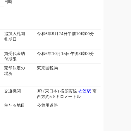
日時
追加入札開
令和6年9月24日午前10時00分
札期日
買受代金納
令和6年10月15日午後3時00分
付期限
分
売却決定の
東京国税局
場所
交通機関
JR (東日本) 横須賀線
衣笠駅
南
西方約5.8キロメートル
主たる地目
公衆用道路