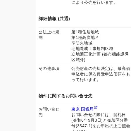
により公売を行います。
詳細情報 (共通)
公法上の規
第1種住居地域
制
第1種高度地区
準防火地域
宅地造成工事規制区域
立地適正化計画 (都市機能誘導
区域外)
その他事項
公売財産の売却決定は、最高価
申込者に係る買受申込価額をも
って行います。
物件に関するお問い合せ先
お問い合せ
東京 国税局
先
お問い合せの際には、開札日
(令和6年9月3日)と売却区分番
号(3547-1)をお申出の上ご照会