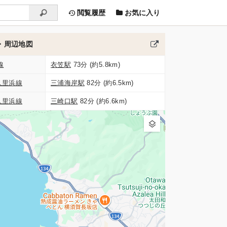
閲覧履歴
お気に入り
・周辺地図
線
衣笠駅
73分 (約5.8km)
久里浜線
三浦海岸駅
82分 (約6.5km)
久里浜線
三崎口駅
82分 (約6.6km)