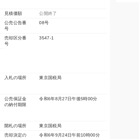
見積価額
公開終了
公売公告番
08号
号
売却区分番
3547-1
号
入札の場所
東京国税局
公売保証金
令和6年8月27日午後5時00分
の納付期限
開札の場所
東京国税局
売却決定の
令和6年9月24日午前10時00分