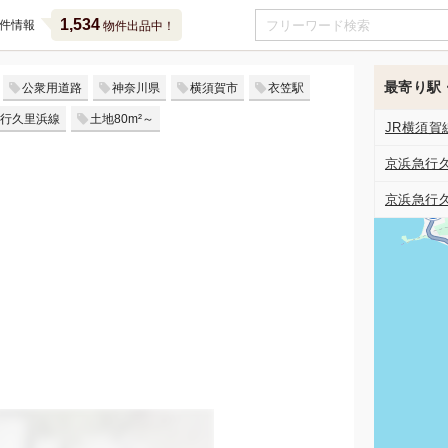
1,534
件情報
物件出品中！
最寄り駅
公衆用道路
神奈川県
横須賀市
衣笠駅
行久里浜線
土地80m²～
JR横須賀
京浜急行
京浜急行