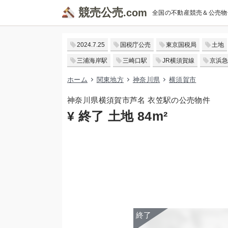
競売公売
全国の不動産競売＆公売物
2024.7.25
国税庁公売
東京国税局
土地
三浦海岸駅
三崎口駅
JR横須賀線
京浜急
ホーム
関東地方
神奈川県
横須賀市
神奈川県横須賀市芦名 衣笠駅の公売物件
¥ 終了 土地 84m²