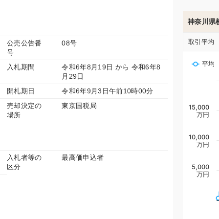
神奈川県
取引平均
公売公告番
08号
号
平均
入札期間
令和6年8月19日 から 令和6年8
月29日
開札期日
令和6年9月3日午前10時00分
売却決定の
東京国税局
15,000
場所
万円
10,000
万円
入札者等の
最高価申込者
区分
5,000
万円