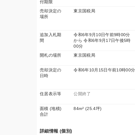
付期限
売却決定の
東京国税局
場所
追加入札期
令和6年9月10日午前9時00分
間
から 令和6年9月17日午後5時
00分
開札の場所
東京国税局
売却決定の
令和6年10月15日午前10時00
日時
住居表示等
公開終了
面積 (地積)
84m² (25.4坪)
合計
詳細情報 (個別)