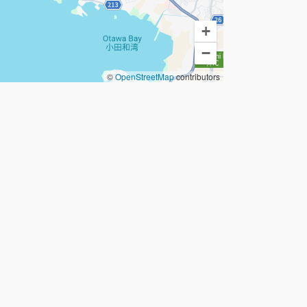
+
−
©
OpenStreetMap
contributors