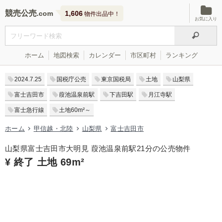
競売公売
1,606
物件出品中！
お気に入り
ホーム
地図検索
カレンダー
市区町村
ランキング
2024.7.25
国税庁公売
東京国税局
土地
山梨県
富士吉田市
葭池温泉前駅
下吉田駅
月江寺駅
富士急行線
土地60m²～
ホーム
甲信越・北陸
山梨県
富士吉田市
山梨県富士吉田市大明見 葭池温泉前駅21分の公売物件
¥ 終了 土地 69m²