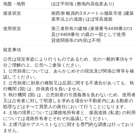
地盤・地勢
ほぼ平坦地 (敷地内高低差あり)
接道状況
南西側 幅員約3.8メートル舗装市道 (建築
基準法上の道路) ほぼ等高接面
使用状況
第三者所有の建物 (家屋番号4488番2の1
及び4488番9) の庭の一部として使用
貸借関係等の内容は不明
留意事項
公売は現況有姿により行うものであるため、次の一般的事項を十
分ご理解の上、公売へご参加ください。
1. 公売財産については、あらかじめその現況及び関係公簿等を確
認してください。
2. 公売財産に財産の種類又は品質に関する不適合があっても、執
行機関 (国) は、担保責任を負いません。
3. 執行機関 (国) は、公売財産の引渡義務を負わないため、使用者
又は占有者に対して明渡しを求める場合や不動産内にある動産の
処理などはすべて買受人の責任において行うことになります。
4. 土地の境界については隣接地所有者と、接面道路 (私道) の利用
については道路所有者とそれぞれ協議してください。
5. 土壌汚染やアスベストなどに関する専門的な調査は行っており
ません。