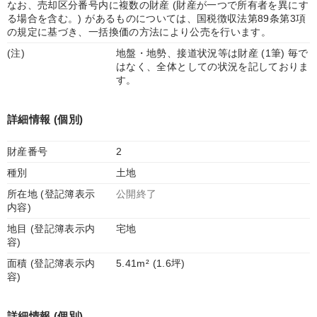
なお、売却区分番号内に複数の財産 (財産が一つで所有者を異にす
る場合を含む。) があるものについては、国税徴収法第89条第3項
の規定に基づき、一括換価の方法により公売を行います。
(注)
地盤・地勢、接道状況等は財産 (1筆) 毎で
はなく、全体としての状況を記しておりま
す。
詳細情報 (個別)
財産番号
2
種別
土地
所在地 (登記簿表示
公開終了
内容)
地目 (登記簿表示内
宅地
容)
面積 (登記簿表示内
5.41m² (1.6坪)
容)
詳細情報 (個別)