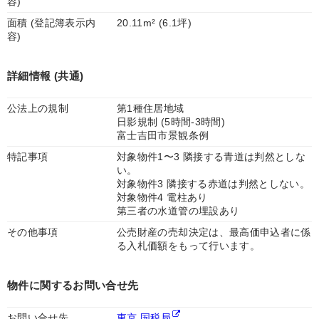
容)
面積 (登記簿表示内
20.11m² (6.1坪)
容)
詳細情報 (共通)
公法上の規制
第1種住居地域
日影規制 (5時間-3時間)
富士吉田市景観条例
特記事項
対象物件1〜3 隣接する青道は判然としな
い。
対象物件3 隣接する赤道は判然としない。
対象物件4 電柱あり
第三者の水道管の埋設あり
その他事項
公売財産の売却決定は、最高価申込者に係
る入札価額をもって行います。
物件に関するお問い合せ先
お問い合せ先
東京 国税局