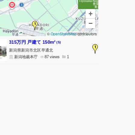
+
−
1
©
OpenStreetMap
contributors
315万円 戸建て 150m²
(5)
1
新潟県新潟市北区早通北
新潟地裁本庁
87
1