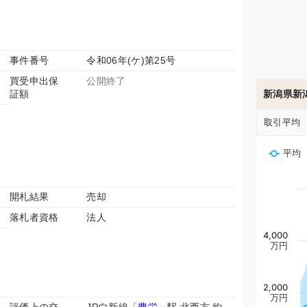
事件番号
令和06年(ケ)第25号
買受申出保
公開終了
証額
新潟県新
取引平均
平均
開札結果
売却
落札者資格
法人
4,000
万円
2,000
万円