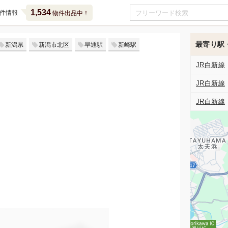
1,534
件情報
物件出品中！
最寄り駅
新潟県
新潟市北区
早通駅
新崎駅
JR白新線
JR白新線
JR白新線