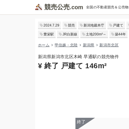
競売公売
全国の不動産競売＆公売物
2024.7.29
競売
新潟地裁本庁
戸建て
豊栄駅
JR白新線
土地200m²～
築44年
ホーム
甲信越・北陸
新潟県
新潟市北区
新潟県新潟市北区木崎 早通駅の競売物件
¥ 終了 戸建て 146m²