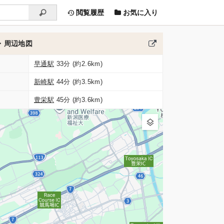
閲覧履歴
お気に入り
・周辺地図
早通駅
33分 (約2.6km)
新崎駅
44分 (約3.5km)
豊栄駅
45分 (約3.6km)