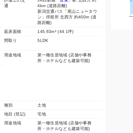
評価上の交
JR白新線「
豊栄
」駅 北西方 約
通
4km (道路距離)
新潟交通バス「尾山ニュータウ
ン」停留所 北西方 約400m (道
路距離)
延床面積
145.83m² (44.1坪)
間取り
5LDK
用途地域
第一種住居地域 (店舗や事務
所・ホテルなども建築可能)
種別
土地
地目 (登記)
宅地
用途地域
第一種住居地域 (店舗や事務
所・ホテルなども建築可能)