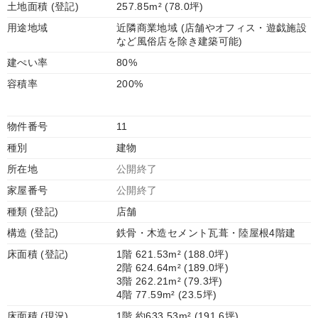
土地面積 (登記)
257.85m² (78.0坪)
用途地域
近隣商業地域 (店舗やオフィス・遊戯施設
など風俗店を除き建築可能)
建ぺい率
80%
容積率
200%
物件番号
11
種別
建物
所在地
公開終了
家屋番号
公開終了
種類 (登記)
店舗
構造 (登記)
鉄骨・木造セメント瓦葺・陸屋根4階建
床面積 (登記)
1階 621.53m² (188.0坪)
2階 624.64m² (189.0坪)
3階 262.21m² (79.3坪)
4階 77.59m² (23.5坪)
床面積 (現況)
1階 約633.53m² (191.6坪)