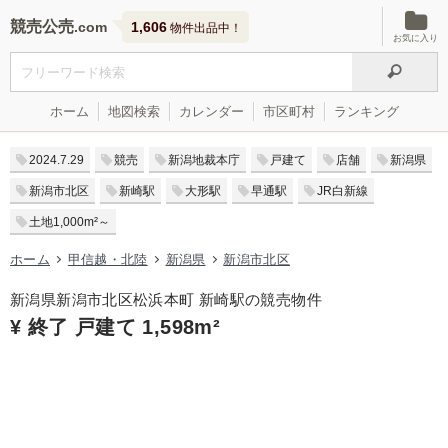
競売公売
1,606
物件出品中！
お気に入り
ホーム
地図検索
カレンダー
市区町村
ランキング
2024.7.29
競売
新潟地裁本庁
戸建て
店舗
新潟県
新潟市北区
新崎駅
大形駅
早通駅
JR白新線
土地1,000m²～
ホーム
甲信越・北陸
新潟県
新潟市北区
新潟県新潟市北区松浜本町 新崎駅の競売物件
¥ 終了 戸建て 1,598m²