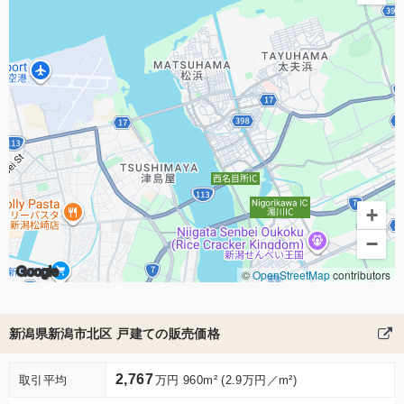
+
−
Google
©
OpenStreetMap
contributors
新潟県新潟市北区 戸建ての販売価格
2,767
取引平均
万円 960m² (2.9万円／m²)