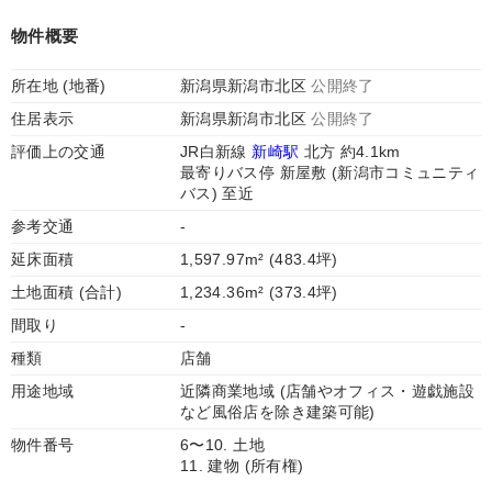
物件概要
所在地 (地番)
新潟県新潟市北区
公開終了
住居表示
新潟県新潟市北区
公開終了
評価上の交通
JR白新線
新崎駅
北方 約4.1km
最寄りバス停 新屋敷 (新潟市コミュニティ
バス) 至近
参考交通
-
延床面積
1,597.97m² (483.4坪)
土地面積 (合計)
1,234.36m² (373.4坪)
間取り
-
種類
店舗
用途地域
近隣商業地域 (店舗やオフィス・遊戯施設
など風俗店を除き建築可能)
物件番号
6〜10. 土地
11. 建物 (所有権)