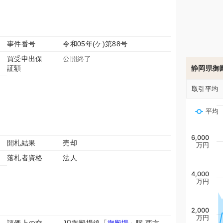
事件番号
令和05年(ケ)第88号
買受申出保
公開終了
証額
静岡県御
取引平均
平均
6,000
開札結果
売却
万円
落札者資格
法人
4,000
万円
2,000
万円