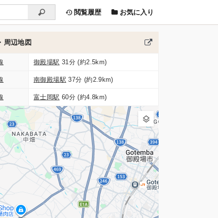
閲覧履歴
お気に入り
・周辺地図
線
御殿場駅
31分 (約2.5km)
線
南御殿場駅
37分 (約2.9km)
線
富士岡駅
60分 (約4.8km)