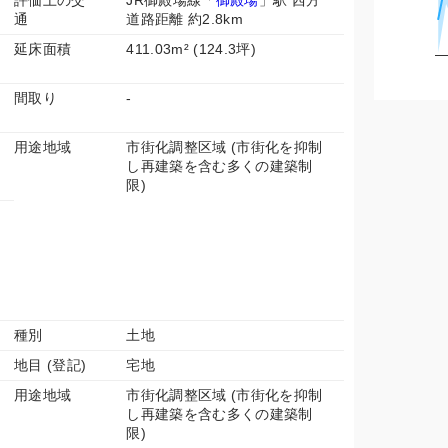
評価上の交
JR御殿場線「
御殿場
」駅 西方
通
道路距離 約2.8km
延床面積
411.03m² (124.3坪)
間取り
-
用途地域
市街化調整区域 (市街化を抑制
し再建築を含む多くの建築制
限)
種別
土地
地目 (登記)
宅地
用途地域
市街化調整区域 (市街化を抑制
し再建築を含む多くの建築制
限)