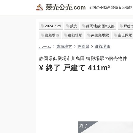
競売公売
全国の不動産競売＆公売物
2024.7.29
競売
静岡地裁沼津支部
戸建
御殿場市
御殿場駅
南御殿場駅
富士岡駅
ホーム
東海地方
静岡県
御殿場市
静岡県御殿場市川島田 御殿場駅の競売物件
¥ 終了 戸建て 411m²