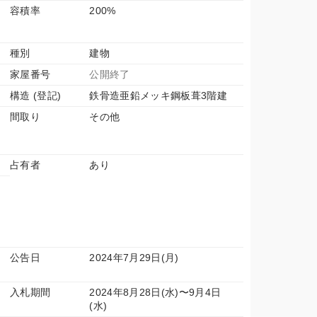
容積率
200%
種別
建物
家屋番号
公開終了
構造 (登記)
鉄骨造亜鉛メッキ鋼板葺3階建
間取り
その他
占有者
あり
公告日
2024年7月29日(月)
入札期間
2024年8月28日(水)〜9月4日
(水)