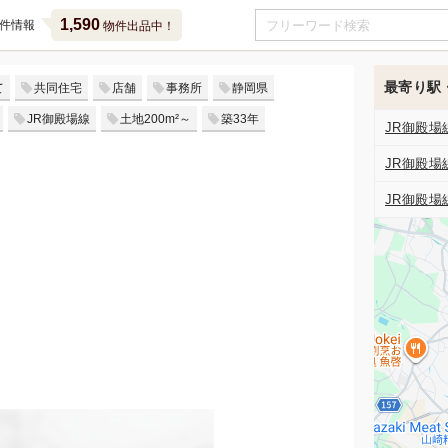
1,590
件情報
物件出品中！
最寄り駅
て
共同住宅
店舗
事務所
静岡県
JR御殿場線
土地200m²～
築33年
JR御殿場
JR御殿場
JR御殿場