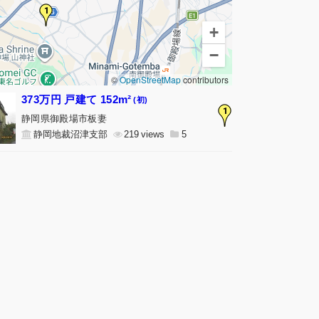
1
+
−
©
OpenStreetMap
contributors
373万円 戸建て 152m²
(初)
1
静岡県御殿場市板妻
静岡地裁沼津支部
219
5