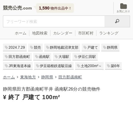
競売公売
1,590
物件出品中！
お気に入り
ホーム
地図検索
カレンダー
市区町村
ランキング
2024.7.29
競売
静岡地裁沼津支部
戸建て
静岡県
田方郡函南町
函南駅
大場駅
伊豆仁田駅
JR東海道本線
伊豆箱根鉄道駿豆線
土地200m²～
築6年
ホーム
東海地方
静岡県
田方郡函南町
静岡県田方郡函南町平井 函南駅26分の競売物件
¥ 終了 戸建て 100m²