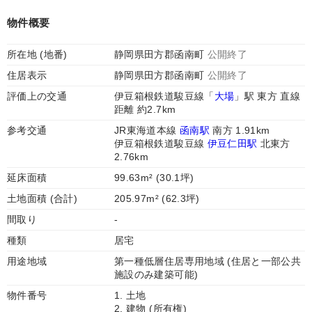
物件概要
所在地 (地番)
静岡県田方郡函南町
公開終了
住居表示
静岡県田方郡函南町
公開終了
評価上の交通
伊豆箱根鉄道駿豆線「
大場
」駅 東方 直線
距離 約2.7km
参考交通
JR東海道本線
函南駅
南方 1.91km
伊豆箱根鉄道駿豆線
伊豆仁田駅
北東方
2.76km
延床面積
99.63m² (30.1坪)
土地面積 (合計)
205.97m² (62.3坪)
間取り
-
種類
居宅
用途地域
第一種低層住居専用地域 (住居と一部公共
施設のみ建築可能)
物件番号
1. 土地
2. 建物 (所有権)