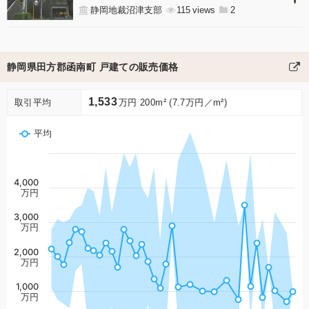
静岡地裁沼津支部
115
2
静岡県田方郡函南町 戸建ての販売価格
1,533
取引平均
万円 200m² (7.7万円／m²)
平均
4,000
万円
3,000
万円
2,000
万円
1,000
万円