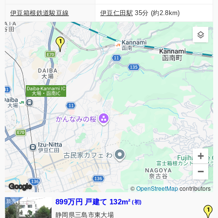
伊豆箱根鉄道駿豆線
伊豆仁田駅
35分 (約2.8km)
1
+
−
Google
©
OpenStreetMap
contributors
899万円 戸建て 132m²
(初)
1
静岡県三島市東大場