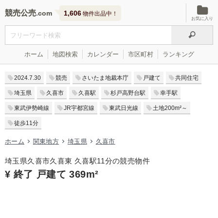
競売公売
1,606
物件出品中！
お気に入り
ホーム
地図検索
カレンダー
市区町村
ランキング
2024.7.30
競売
さいたま地裁本庁
戸建て
共同住宅
埼玉県
久喜市
久喜駅
杉戸高野台駅
幸手駅
東武伊勢崎線
JR宇都宮線
東武日光線
土地200m²～
徒歩11分
ホーム
関東地方
埼玉県
久喜市
埼玉県久喜市久喜東 久喜駅11分の競売物件
¥ 終了 戸建て 369m²