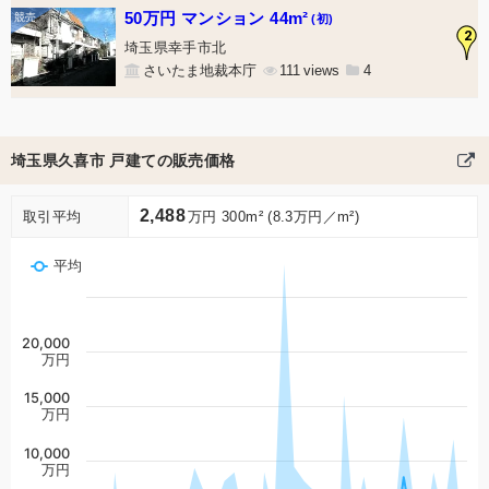
50万円 マンション 44m²
(初)
2
埼玉県幸手市北
さいたま地裁本庁
111
4
埼玉県久喜市 戸建ての販売価格
2,488
取引平均
万円 300m² (8.3万円／m²)
平均
20,000
万円
15,000
万円
10,000
万円