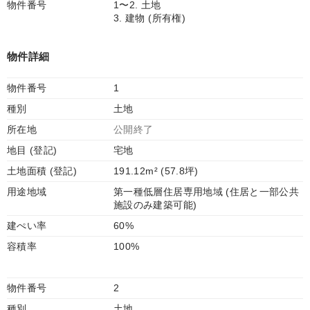
物件番号
1〜2. 土地
3. 建物 (所有権)
物件詳細
物件番号
1
種別
土地
所在地
公開終了
地目 (登記)
宅地
土地面積 (登記)
191.12m² (57.8坪)
用途地域
第一種低層住居専用地域 (住居と一部公共
施設のみ建築可能)
建ぺい率
60%
容積率
100%
物件番号
2
種別
土地