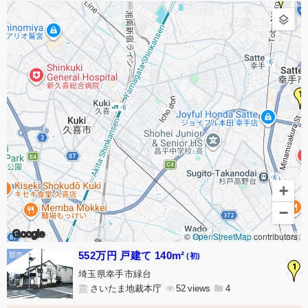
1
+
−
Google
©
OpenStreetMap
contributors
552万円 戸建て 140m²
(初)
1
埼玉県幸手市緑台
さいたま地裁本庁
52
4