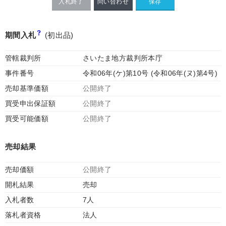
入札終了
問い合わせ
期間入札
(初出品)
管轄裁判所
さいたま地方裁判所本庁
事件番号
令和06年(ケ)第10号 (令和06年(ヌ)第4号)
売却基準価額
公開終了
買受申出保証額
公開終了
買受可能価額
公開終了
売却結果
売却価額
公開終了
開札結果
売却
入札者数
7人
落札者資格
法人