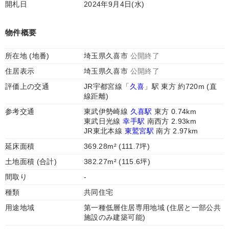
開札日
2024年9月4日(水)
物件概要
所在地 (地番)
埼玉県久喜市
公開終了
住居表示
埼玉県久喜市
公開終了
評価上の交通
JR宇都宮線「
久喜
」駅 東方 約720m (直
線距離)
参考交通
東武伊勢崎線
久喜駅
東方 0.74km
東武日光線
幸手駅
南西方 2.93km
JR東北本線
東鷲宮駅
南方 2.97km
延床面積
369.28m² (111.7坪)
土地面積 (合計)
382.27m² (115.6坪)
間取り
-
種類
共同住宅
用途地域
第一種低層住居専用地域 (住居と一部公共
施設のみ建築可能)