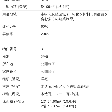
土地面積 (登記)
54.09m² (16.4坪)
用途地域
市街化調整区域 (市街化を抑制し再建築を
含む多くの建築制限)
建ぺい率
60%
容積率
200%
物件番号
3
種別
建物
所在地
公開終了
家屋番号
公開終了
種類 (登記)
居宅
構造 (登記)
木造瓦亜鉛メッキ鋼板葺2階建
構造 (現況)
木造瓦スレート葺2階建
床面積 (登記)
1階 64.69m² (19.6坪)
2階 46.37m² (14.0坪)