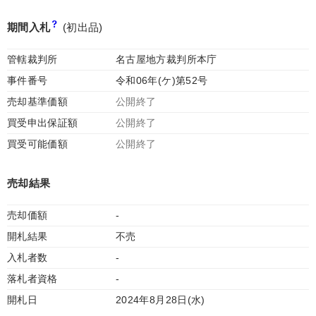
期間入札
(初出品)
管轄裁判所
名古屋地方裁判所本庁
事件番号
令和06年(ケ)第52号
売却基準価額
公開終了
買受申出保証額
公開終了
買受可能価額
公開終了
売却結果
売却価額
-
開札結果
不売
入札者数
-
落札者資格
-
開札日
2024年8月28日(水)