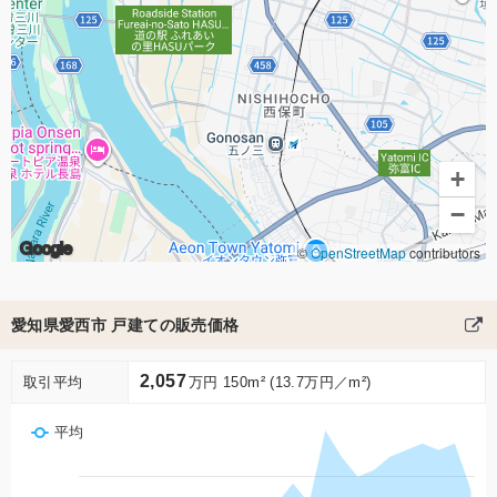
+
−
Google
©
OpenStreetMap
contributors
愛知県愛西市 戸建ての販売価格
2,057
取引平均
万円 150m² (13.7万円／m²)
平均