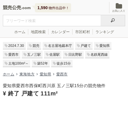
競売公売
1,590
物件出品中！
お気に入り
ホーム
地図検索
カレンダー
市区町村
ランキング
2024.7.30
競売
名古屋地裁本庁
戸建て
愛知県
愛西市
五ノ三駅
佐屋駅
日比野駅
名鉄尾西線
土地100m²～
築52年
徒歩15分
ホーム
東海地方
愛知県
愛西市
愛知県愛西市西保町西川原 五ノ三駅15分の競売物件
¥ 終了 戸建て 111m²