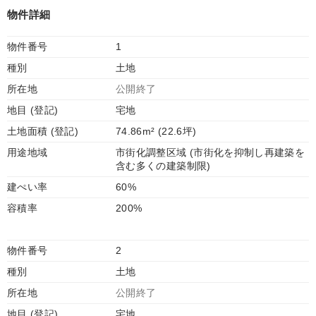
物件詳細
物件番号
1
種別
土地
所在地
公開終了
地目 (登記)
宅地
土地面積 (登記)
74.86m² (22.6坪)
用途地域
市街化調整区域 (市街化を抑制し再建築を
含む多くの建築制限)
建ぺい率
60%
容積率
200%
物件番号
2
種別
土地
所在地
公開終了
地目 (登記)
宅地