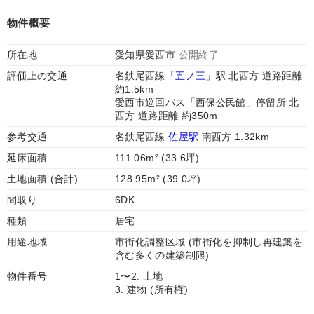
物件概要
所在地
愛知県愛西市
公開終了
評価上の交通
名鉄尾西線「
五ノ三
」駅 北西方 道路距離
約1.5km
愛西市巡回バス「西保公民館」停留所 北
西方 道路距離 約350m
参考交通
名鉄尾西線
佐屋駅
南西方 1.32km
延床面積
111.06m² (33.6坪)
土地面積 (合計)
128.95m² (39.0坪)
間取り
6DK
種類
居宅
用途地域
市街化調整区域 (市街化を抑制し再建築を
含む多くの建築制限)
物件番号
1〜2. 土地
3. 建物 (所有権)