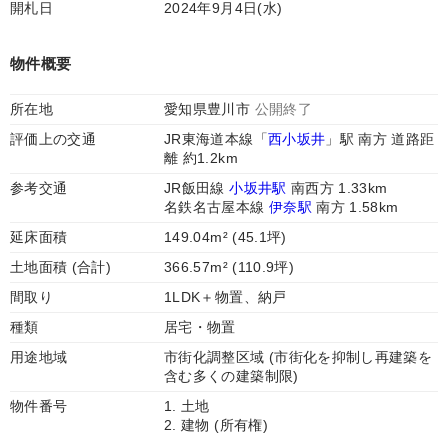
開札日
2024年9月4日(水)
物件概要
所在地
愛知県豊川市
公開終了
評価上の交通
JR東海道本線「
西小坂井
」駅 南方 道路距
離 約1.2km
参考交通
JR飯田線
小坂井駅
南西方 1.33km
名鉄名古屋本線
伊奈駅
南方 1.58km
延床面積
149.04m² (45.1坪)
土地面積 (合計)
366.57m² (110.9坪)
間取り
1LDK＋物置、納戸
種類
居宅・物置
用途地域
市街化調整区域 (市街化を抑制し再建築を
含む多くの建築制限)
物件番号
1. 土地
2. 建物 (所有権)