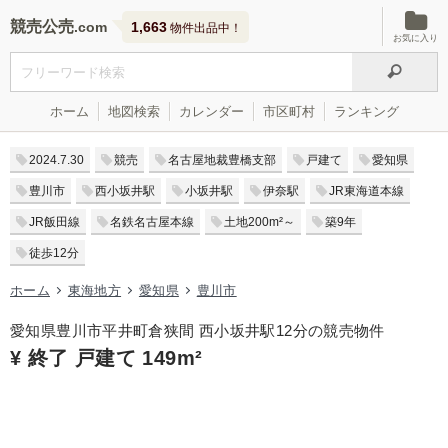
競売公売
1,663
物件出品中！
お気に入り
ホーム
地図検索
カレンダー
市区町村
ランキング
2024.7.30
競売
名古屋地裁豊橋支部
戸建て
愛知県
豊川市
西小坂井駅
小坂井駅
伊奈駅
JR東海道本線
JR飯田線
名鉄名古屋本線
土地200m²～
築9年
徒歩12分
ホーム
東海地方
愛知県
豊川市
愛知県豊川市平井町倉狭間 西小坂井駅12分の競売物件
¥ 終了 戸建て 149m²