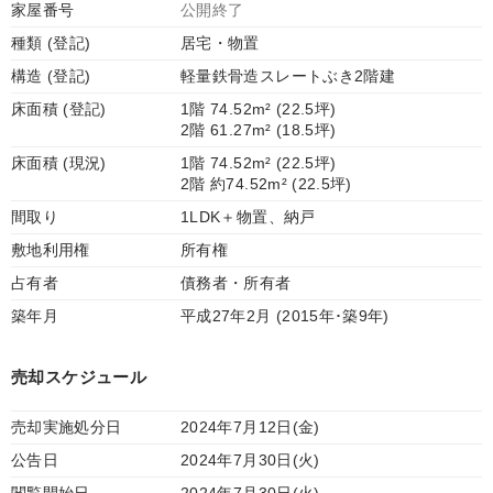
家屋番号
公開終了
種類 (登記)
居宅・物置
構造 (登記)
軽量鉄骨造スレートぶき2階建
床面積 (登記)
1階 74.52m² (22.5坪)
2階 61.27m² (18.5坪)
床面積 (現況)
1階 74.52m² (22.5坪)
2階 約74.52m² (22.5坪)
間取り
1LDK＋物置、納戸
敷地利用権
所有権
占有者
債務者・所有者
築年月
平成27年2月 (2015年･築9年)
売却スケジュール
売却実施処分日
2024年7月12日(金)
公告日
2024年7月30日(火)