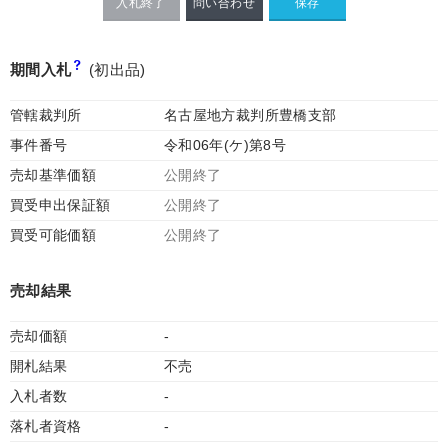
入札終了
問い合わせ
期間入札
(初出品)
管轄裁判所
名古屋地方裁判所豊橋支部
事件番号
令和06年(ケ)第8号
売却基準価額
公開終了
買受申出保証額
公開終了
買受可能価額
公開終了
売却結果
売却価額
-
開札結果
不売
入札者数
-
落札者資格
-