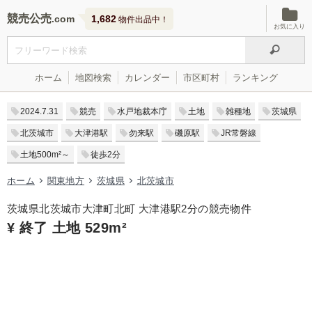
競売公売
1,682
物件出品中！
お気に入り
ホーム
地図検索
カレンダー
市区町村
ランキング
2024.7.31
競売
水戸地裁本庁
土地
雑種地
茨城県
北茨城市
大津港駅
勿来駅
磯原駅
JR常磐線
土地500m²～
徒歩2分
ホーム
関東地方
茨城県
北茨城市
茨城県北茨城市大津町北町 大津港駅2分の競売物件
¥ 終了 土地 529m²