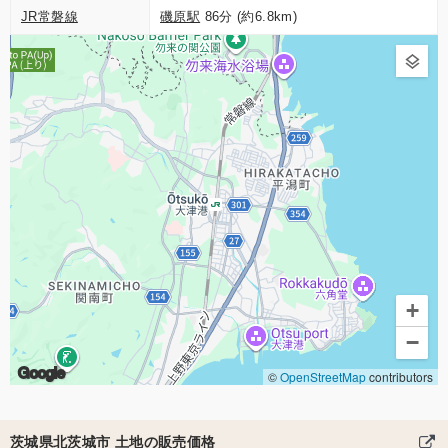
JR常磐線
磯原駅
86分 (約6.8km)
+
−
Google
©
OpenStreetMap
contributors
茨城県北茨城市 土地の販売価格