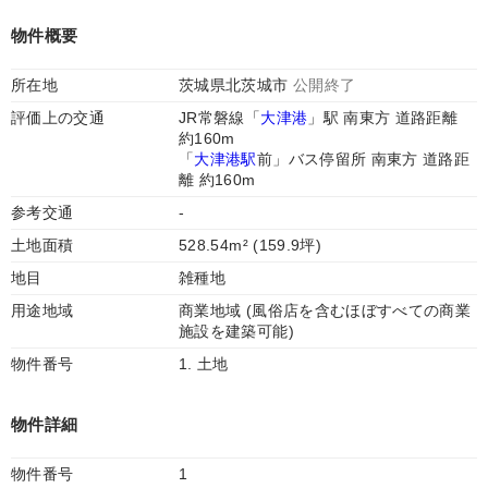
物件概要
所在地
茨城県北茨城市
公開終了
評価上の交通
JR常磐線「
大津港
」駅 南東方 道路距離
約160m
「
大津港駅
前」バス停留所 南東方 道路距
離 約160m
参考交通
-
土地面積
528.54m² (159.9坪)
地目
雑種地
用途地域
商業地域 (風俗店を含むほぼすべての商業
施設を建築可能)
物件番号
1. 土地
物件詳細
物件番号
1