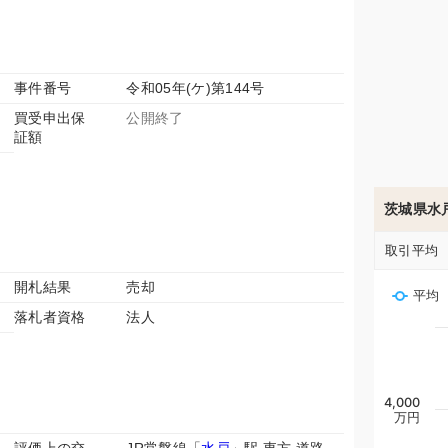
事件番号
令和05年(ケ)第144号
買受申出保
公開終了
証額
茨城県水
取引平均
開札結果
売却
平均
落札者資格
法人
4,000
万円