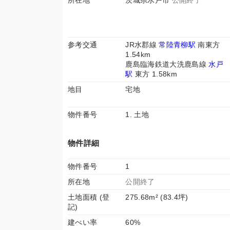
所在地
茨城県水戸市
公開終了
参考交通
JR水郡線
常陸青柳駅
南東方
1.54km
鹿島臨海鉄道大洗鹿島線
水戸
駅
東方 1.58km
地目
宅地
物件番号
1. 土地
物件詳細
物件番号
1
所在地
公開終了
土地面積 (登
275.68m² (83.4坪)
記)
建ぺい率
60%