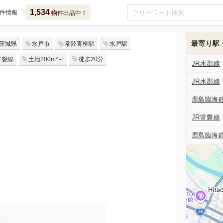
1,534
件情報
物件出品中！
最寄り駅
茨城県
水戸市
常陸青柳駅
水戸駅
常磐線
土地200m²～
徒歩20分
JR水郡線
JR水郡線
鹿島臨海
JR常磐線
鹿島臨海