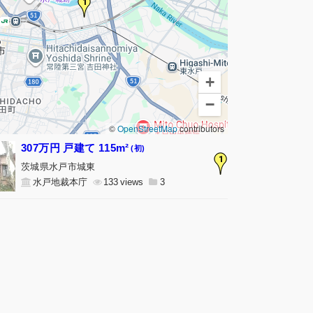
1
+
−
©
OpenStreetMap
contributors
307万円 戸建て 115m²
(初)
1
茨城県水戸市城東
水戸地裁本庁
133
3