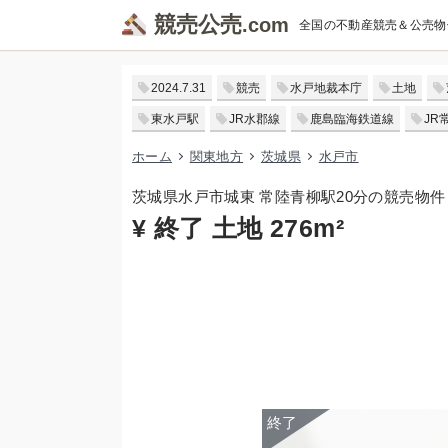
競売公売
全国の不動産競売＆公売物
2024.7.31
競売
水戸地裁本庁
土地
東水戸駅
JR水郡線
鹿島臨海鉄道線
JR
ホーム
関東地方
茨城県
水戸市
茨城県水戸市城東 常陸青柳駅20分の競売物件
¥ 終了 土地 276m²