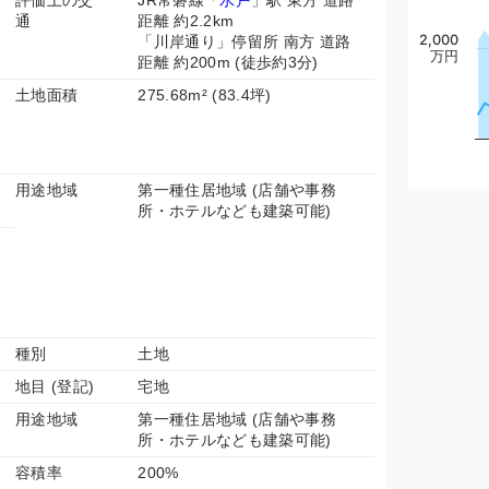
評価上の交
JR常磐線「
水戸
」駅 東方 道路
通
距離 約2.2km
2,000
「川岸通り」停留所 南方 道路
万円
距離 約200m (徒歩約3分)
土地面積
275.68m² (83.4坪)
用途地域
第一種住居地域 (店舗や事務
所・ホテルなども建築可能)
種別
土地
地目 (登記)
宅地
用途地域
第一種住居地域 (店舗や事務
所・ホテルなども建築可能)
容積率
200%