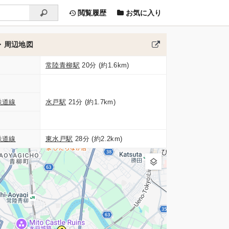
閲覧履歴
お気に入り
・周辺地図
常陸青柳駅
20分 (約1.6km)
鉄道線
水戸駅
21分 (約1.7km)
鉄道線
東水戸駅
28分 (約2.2km)