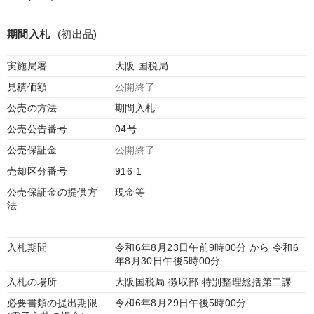
期間入札
(初出品)
実施局署
大阪 国税局
見積価額
公開終了
公売の方法
期間入札
公売公告番号
04号
公売保証金
公開終了
売却区分番号
916-1
公売保証金の提供方
現金等
法
入札期間
令和6年8月23日午前9時00分 から 令和6
年8月30日午後5時00分
入札の場所
大阪国税局 徴収部 特別整理総括第二課
必要書類の提出期限
令和6年8月29日午後5時00分