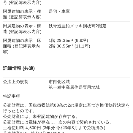
号 (登記簿表示内容)
附属建物の表示 - 種
居宅・車庫
類 (登記簿表示内容)
附属建物の表示 - 構
鉄骨造亜鉛メッキ鋼板葺2階建
造 (登記簿表示内容)
附属建物の表示 - 床
1階 29.35m² (8.9坪)
面積 (登記簿表示内
2階 36.55m² (11.1坪)
容)
詳細情報 (共通)
公法上の規制
市街化区域
第一種中高層住居専用地域
特記事項
公売財産は、国税徴収法第89条の2の規定に基づき換価執行決定を
行ったものです。
公売財産には、未登記建物が存在する。
公売財産には電柱が存在し、次の内容で契約されている。
土地使用料 4,500円 (3年分 令和3年3月まで受領済み)