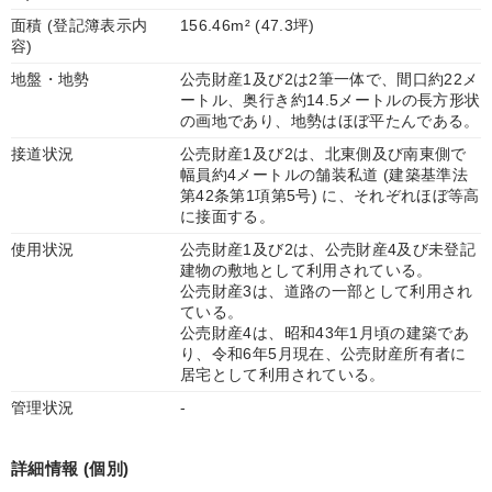
面積 (登記簿表示内
156.46m² (47.3坪)
容)
地盤・地勢
公売財産1及び2は2筆一体で、間口約22メ
ートル、奥行き約14.5メートルの長方形状
の画地であり、地勢はほぼ平たんである。
接道状況
公売財産1及び2は、北東側及び南東側で
幅員約4メートルの舗装私道 (建築基準法
第42条第1項第5号) に、それぞれほぼ等高
に接面する。
使用状況
公売財産1及び2は、公売財産4及び未登記
建物の敷地として利用されている。
公売財産3は、道路の一部として利用され
ている。
公売財産4は、昭和43年1月頃の建築であ
り、令和6年5月現在、公売財産所有者に
居宅として利用されている。
管理状況
-
詳細情報 (個別)