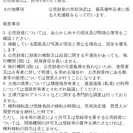
公売財産2は、持分2分の1である。
その他事項
公売財産の売却決定は、最高価申込者に係
る入札価額をもって行います。
留意事項
1. 公売財産については、あらかじめその現況及び関係公簿等をご
確認ください。
2. 掲載している図面及び写真が現況と異なる場合は、現況を優先
します。
3. 公売財産に財産の種類又は品質に関する不適合があっても、執
行機関 (国) は、担保責任を負いません。
4. 執行機関 (国) は、公売財産の引渡義務を負わないため、使用者
又は占有者に対して明渡しを求める場合や、公売財産内にある動
産等の処理については買受人が行うことになります。
5. 土地の境界については隣接地所有者と、接面道路 (私道) の利用
については道路所有者とそれぞれ協議してください。
6. 土壌汚染やアスベストなどに関する専門的な調査は行っており
ません。
7. 権利移転及び危険負担の移転の時期は、売却決定後、買受人が
買受代金を納付した時です。
ただし、法令等の規定により許可又は登録等を要する公売財産に
ついては、関係機関の許可又は登録等の要件を満たさなければ、
権利移転の効力は生じません。