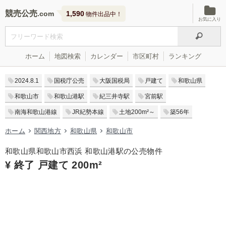
競売公売
1,590
物件出品中！
お気に入り
ホーム
地図検索
カレンダー
市区町村
ランキング
2024.8.1
国税庁公売
大阪国税局
戸建て
和歌山県
和歌山市
和歌山港駅
紀三井寺駅
宮前駅
南海和歌山港線
JR紀勢本線
土地200m²～
築56年
ホーム
関西地方
和歌山県
和歌山市
和歌山県和歌山市西浜 和歌山港駅の公売物件
¥ 終了 戸建て 200m²