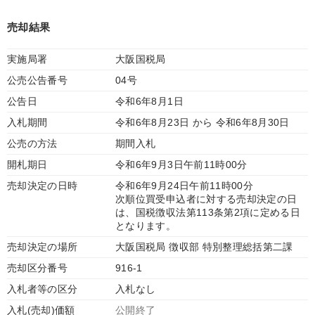
売却結果
実施局署
大阪国税局
公売公告番号
04号
公告日
令和6年8月1日
入札期間
令和6年8月23日 から 令和6年8月30日
公売の方法
期間入札
開札期日
令和6年9月3日午前11時00分
売却決定の日時
令和6年9月24日午前11時00分
次順位買受申込者に対する売却決定の日
は、国税徴収法第113条第2項に定める日
となります。
売却決定の場所
大阪国税局 徴収部 特別整理総括第二課
売却区分番号
916-1
入札者等の区分
入札なし
入札(売却)価額
公開終了