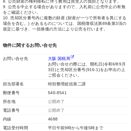
8. 公売財産の権利移転に伴う費用は買受人の負担となります。
9. 公売を中止する場合がありますので、入札前に公売中止の有無
をご確認ください。
10. 売却区分番号内に複数の財産 (財産が一つで所有者を異にする
場合を含む。) があるものについては、国税徴収法第89条第3項の
規定に基づき、一括換価の方法により公売を行います。
物件に関するお問い合せ先
お問い合せ先
大阪 国税局
お問い合せの際には、開札日(令和6年9月
3日)と売却区分番号(916-1)をお申出の上
ご照会ください。
担当部署名
特別整理総括第二課
郵便番号
540-8541
所在地
公開終了
電話番号
公開終了
内線
4688
電話受付時間
平日午前9時から午後5時まで