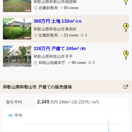
和歌山県和歌山市雑賀崎
近畿財務局
80
388万円 土地 133m²
(14)
4
和歌山県和歌山市東高松
近畿財務局
53
1
338万円 戸建て 245m²
(初)
5
和歌山県和歌山市手平
和歌山地裁本庁
99
2
和歌山県和歌山市 戸建ての販売価格
2,345
取引平均
万円 230m² (10.2万円／m²)
平均