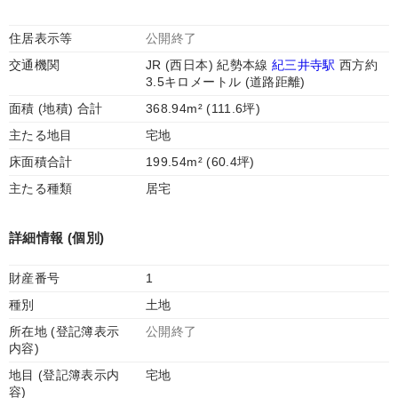
住居表示等
公開終了
交通機関
JR (西日本) 紀勢本線
紀三井寺駅
西方約
3.5キロメートル (道路距離)
面積 (地積) 合計
368.94m² (111.6坪)
主たる地目
宅地
床面積合計
199.54m² (60.4坪)
主たる種類
居宅
詳細情報 (個別)
財産番号
1
種別
土地
所在地 (登記簿表示
公開終了
内容)
地目 (登記簿表示内
宅地
容)