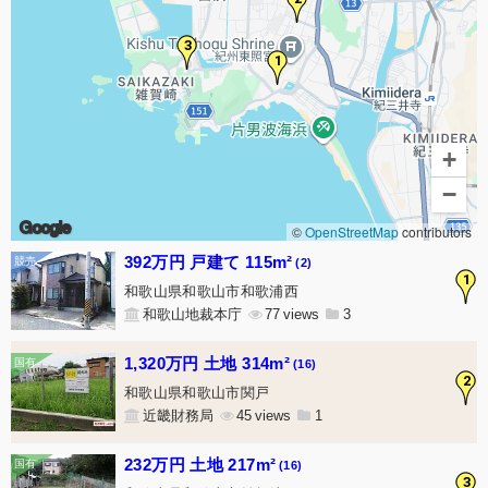
3
1
+
−
Google
©
OpenStreetMap
contributors
392万円 戸建て 115m²
(2)
1
和歌山県和歌山市和歌浦西
和歌山地裁本庁
77
3
1,320万円 土地 314m²
(16)
2
和歌山県和歌山市関戸
近畿財務局
45
1
232万円 土地 217m²
(16)
3