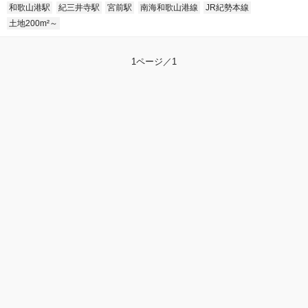
和歌山港駅
紀三井寺駅
宮前駅
南海和歌山港線
JR紀勢本線
土地200m²～
1ページ／1