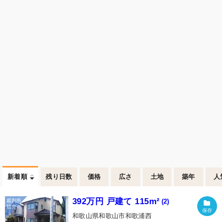
新着順
残り日数
価格
広さ
土地
築年
人
392万円 戸建て 115m²
(2)
和歌山県和歌山市和歌浦西