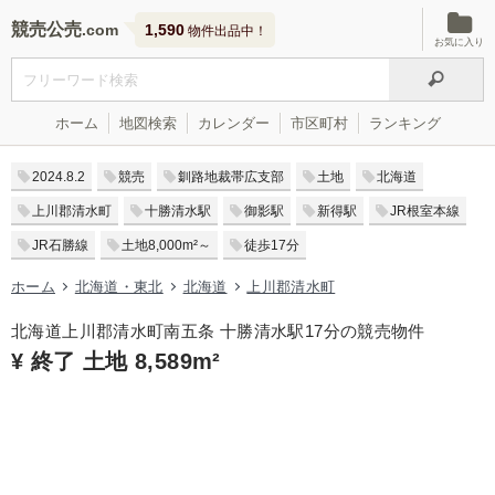
競売公売
1,590
物件出品中！
お気に入り
ホーム
地図検索
カレンダー
市区町村
ランキング
2024.8.2
競売
釧路地裁帯広支部
土地
北海道
上川郡清水町
十勝清水駅
御影駅
新得駅
JR根室本線
JR石勝線
土地8,000m²～
徒歩17分
ホーム
北海道・東北
北海道
上川郡清水町
北海道上川郡清水町南五条 十勝清水駅17分の競売物件
¥ 終了 土地 8,589m²