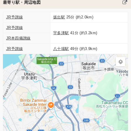
最寄り駅・周辺地図
JR予讃線
坂出駅
25分 (約2.0km)
JR予讃線
宇多津駅
41分 (約3.2km)
JR本四備讃線
JR予讃線
八十場駅
49分 (約3.9km)