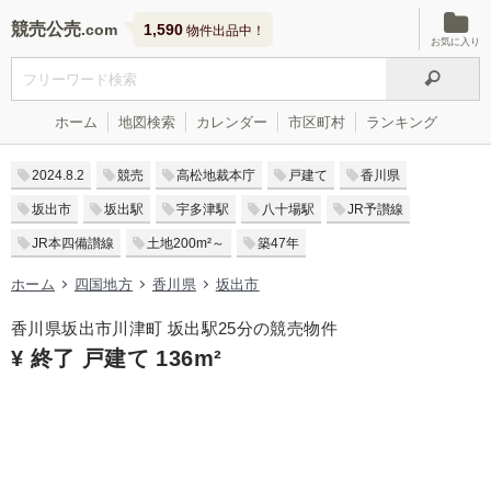
競売公売
1,590
物件出品中！
お気に入り
ホーム
地図検索
カレンダー
市区町村
ランキング
2024.8.2
競売
高松地裁本庁
戸建て
香川県
坂出市
坂出駅
宇多津駅
八十場駅
JR予讃線
JR本四備讃線
土地200m²～
築47年
ホーム
四国地方
香川県
坂出市
香川県坂出市川津町 坂出駅25分の競売物件
¥ 終了 戸建て 136m²