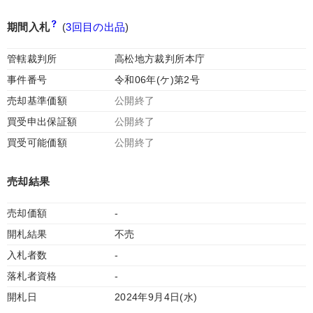
期間入札
(
3回目の出品
)
管轄裁判所
高松地方裁判所本庁
事件番号
令和06年(ケ)第2号
売却基準価額
公開終了
買受申出保証額
公開終了
買受可能価額
公開終了
売却結果
売却価額
-
開札結果
不売
入札者数
-
落札者資格
-
開札日
2024年9月4日(水)