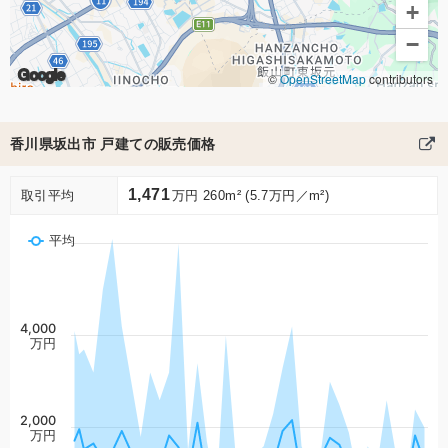
+
−
Google
©
OpenStreetMap
contributors
香川県坂出市 戸建ての販売価格
1,471
取引平均
万円 260m² (5.7万円／m²)
平均
4,000
万円
2,000
万円