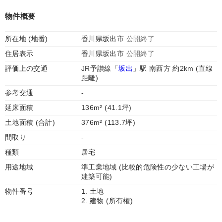
物件概要
所在地 (地番)
香川県坂出市
公開終了
住居表示
香川県坂出市
公開終了
評価上の交通
JR予讃線「
坂出
」駅 南西方 約2km (直線
距離)
参考交通
-
延床面積
136m² (41.1坪)
土地面積 (合計)
376m² (113.7坪)
間取り
-
種類
居宅
用途地域
準工業地域 (比較的危険性の少ない工場が
建築可能)
物件番号
1. 土地
2. 建物 (所有権)