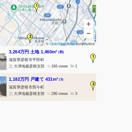
1
+
−
2
©
OpenStreetMap
contributors
3,264万円 土地 1,460m²
(初)
1
滋賀県彦根市平田町
大津地裁彦根支部
166
1
1,182万円 戸建て 431m²
(3)
2
滋賀県彦根市西今町
大津地裁彦根支部
296
3