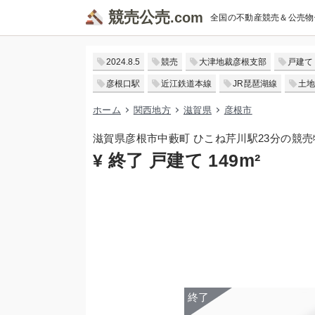
競売公売
全国の不動産競売＆公売物
2024.8.5
競売
大津地裁彦根支部
戸建て
彦根口駅
近江鉄道本線
JR琵琶湖線
土地
ホーム
関西地方
滋賀県
彦根市
滋賀県彦根市中藪町 ひこね芹川駅23分の競売
¥ 終了 戸建て 149m²