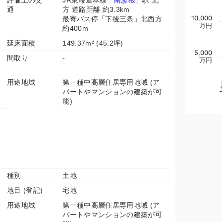
評価上の交
JR東海道本線「
南彦根
」駅 北
通
方 道路距離 約3.3km
10,000
最寄バス停「下後三条」北西方
万円
約400m
延床面積
149.37m² (45.2坪)
5,000
間取り
-
万円
用途地域
第一種中高層住居専用地域 (ア
パートやマンションの建築が可
能)
種別
土地
地目 (登記)
宅地
用途地域
第一種中高層住居専用地域 (ア
パートやマンションの建築が可