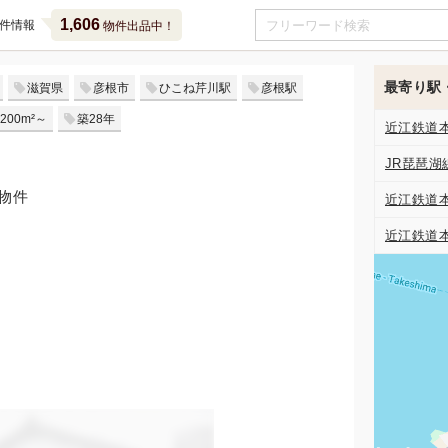
1,606
件情報
物件出品中！
最寄り駅
滋賀県
彦根市
ひこね芹川駅
彦根駅
200m²～
築28年
近江鉄道
JR琵琶湖
物件
近江鉄道
近江鉄道