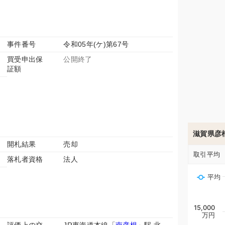
事件番号
令和05年(ケ)第67号
買受申出保
公開終了
証額
滋賀県彦
開札結果
売却
取引平均
落札者資格
法人
平均
15,000
万円