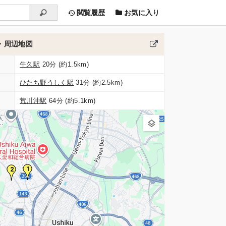
閲覧履歴
お気に入り
・周辺地図
牛久駅
20分 (約1.5km)
ひたち野うしく駅
31分 (約2.5km)
荒川沖駅
64分 (約5.1km)
1
2