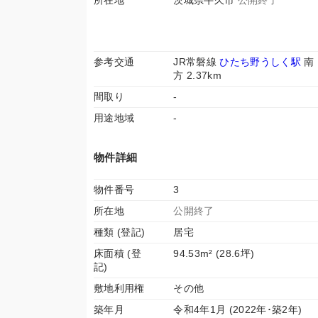
所在地
茨城県牛久市
公開終了
参考交通
JR常磐線
ひたち野うしく駅
南
方 2.37km
間取り
-
用途地域
-
物件詳細
物件番号
3
所在地
公開終了
種類 (登記)
居宅
床面積 (登
94.53m² (28.6坪)
記)
敷地利用権
その他
築年月
令和4年1月 (2022年･築2年)