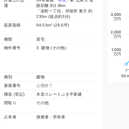
評価上の交
JR常磐線「
牛久
」駅 北東方 道
通
路距離 約1.8km
「栄町一丁目」停留所 東方 約
3,000
230m (徒歩約3分)
万円
延床面積
94.53m² (28.6坪)
2,000
万円
種類
居宅
物件番号
3. 建物 (その他)
1,000
万円
50 
種別
建物
家屋番号
公開終了
構造 (登記)
木造スレートぶき平家建
間取り
その他
占有者
債務者・所有者