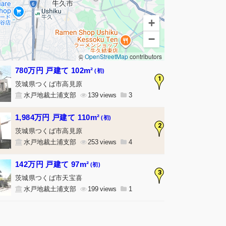
+
−
©
OpenStreetMap
contributors
780万円 戸建て 102m²
(初)
1
茨城県つくば市高見原
水戸地裁土浦支部
139
3
1,984万円 戸建て 110m²
(初)
2
茨城県つくば市高見原
水戸地裁土浦支部
253
4
142万円 戸建て 97m²
(初)
3
茨城県つくば市天宝喜
水戸地裁土浦支部
199
1