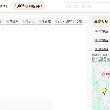
1,606
件情報
物件出品中！
最寄り駅
て
茨城県
牛久市
牛久駅
ひたち野うしく駅
JR常磐線
JR常磐線
JR常磐線
3