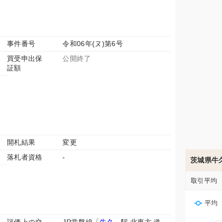
事件番号
令和06年(ヌ)第6号
買受申出保
公開終了
証額
開札結果
変更
落札者資格
-
茨城県牛
取引平均
平均