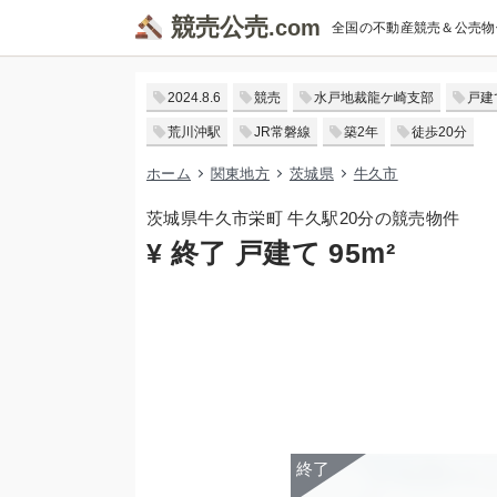
競売公売
全国の不動産競売＆公売物
2024.8.6
競売
水戸地裁龍ケ崎支部
戸建
荒川沖駅
JR常磐線
築2年
徒歩20分
ホーム
関東地方
茨城県
牛久市
茨城県牛久市栄町 牛久駅20分の競売物件
¥ 終了 戸建て 95m²