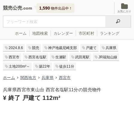
競売公売
1,590
物件出品中！
お気に入り
ホーム
地図検索
カレンダー
市区町村
ランキング
2024.8.6
競売
神戸地裁尼崎支部
戸建て
兵庫県
西宮市
西宮名塩駅
生瀬駅
武田尾駅
JR福知山線
土地200m²～
築22年
徒歩11分
ホーム
関西地方
兵庫県
西宮市
兵庫県西宮市東山台 西宮名塩駅11分の競売物件
¥ 終了 戸建て 112m²