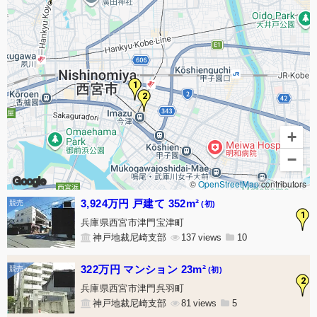
1
2
+
−
Google
©
OpenStreetMap
contributors
3,924万円 戸建て 352m²
(初)
1
兵庫県西宮市津門宝津町
神戸地裁尼崎支部
137
10
322万円 マンション 23m²
(初)
2
兵庫県西宮市津門呉羽町
神戸地裁尼崎支部
81
5