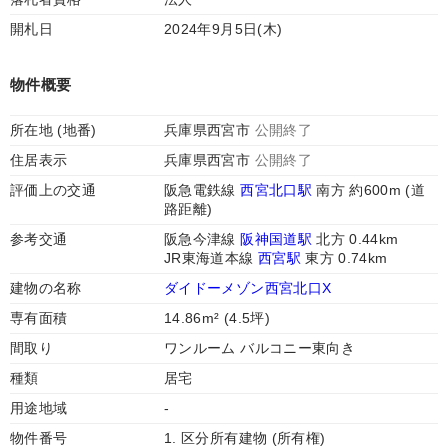
開札日
2024年9月5日(木)
物件概要
所在地 (地番)
兵庫県西宮市
公開終了
住居表示
兵庫県西宮市
公開終了
評価上の交通
阪急電鉄線
西宮北口駅
南方 約600m (道
路距離)
参考交通
阪急今津線
阪神国道駅
北方 0.44km
JR東海道本線
西宮駅
東方 0.74km
建物の名称
ダイドーメゾン西宮北口X
専有面積
14.86m² (4.5坪)
間取り
ワンルーム バルコニー東向き
種類
居宅
用途地域
-
物件番号
1. 区分所有建物 (所有権)