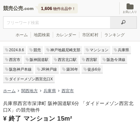
競売公売
1,606
物件出品中！
お気に入り
ホーム
地図検索
カレンダー
市区町村
ランキング
2024.8.6
競売
神戸地裁尼崎支部
マンション
兵庫県
西宮市
阪神国道駅
西宮北口駅
西宮駅
阪急今津線
阪急神戸本線
JR神戸線
築36年
徒歩6分
ダイドーメゾン西宮北口X
ホーム
関西地方
兵庫県
西宮市
兵庫県西宮市深津町 阪神国道駅6分 「ダイドーメゾン西宮北
口X」の競売物件
¥ 終了 マンション 15m²