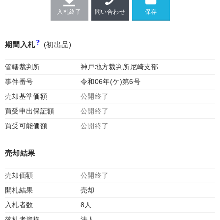
入札終了
問い合わせ
期間入札
(初出品)
管轄裁判所
神戸地方裁判所尼崎支部
事件番号
令和06年(ケ)第6号
売却基準価額
公開終了
買受申出保証額
公開終了
買受可能価額
公開終了
売却結果
売却価額
公開終了
開札結果
売却
入札者数
8人
落札者資格
法人