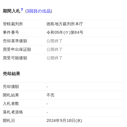
期間入札
(
3回目の出品
)
管轄裁判所
徳島地方裁判所本庁
事件番号
令和05年(ケ)第84号
売却基準価額
公開終了
買受申出保証額
公開終了
買受可能価額
公開終了
売却結果
売却価額
-
開札結果
不売
入札者数
-
落札者資格
-
開札日
2024年9月18日(水)