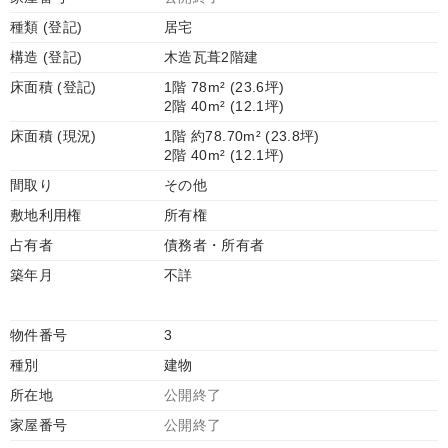
種類 (登記)
居宅
構造 (登記)
木造瓦葺2階建
床面積 (登記)
1階 78m² (23.6坪)
2階 40m² (12.1坪)
床面積 (現況)
1階 約78.70m² (23.8坪)
2階 40m² (12.1坪)
間取り
その他
敷地利用権
所有権
占有者
債務者・所有者
築年月
不詳
物件番号
3
種別
建物
所在地
公開終了
家屋番号
公開終了