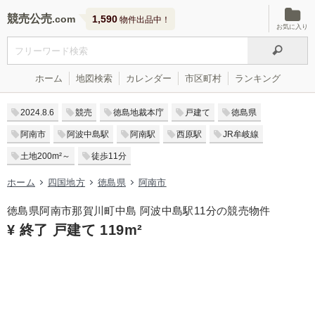
競売公売
1,590
物件出品中！
お気に入り
ホーム
地図検索
カレンダー
市区町村
ランキング
2024.8.6
競売
徳島地裁本庁
戸建て
徳島県
阿南市
阿波中島駅
阿南駅
西原駅
JR牟岐線
土地200m²～
徒歩11分
ホーム
四国地方
徳島県
阿南市
徳島県阿南市那賀川町中島 阿波中島駅11分の競売物件
¥ 終了 戸建て 119m²