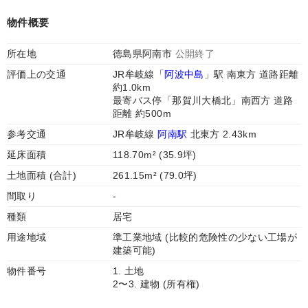
物件概要
所在地
徳島県阿南市
公開終了
評価上の交通
JR牟岐線「
阿波中島
」駅 南東方 道路距離
約1.0km
最寄バス停「那賀川大橋北」南西方 道路
距離 約500m
参考交通
JR牟岐線
阿南駅
北東方 2.43km
延床面積
118.70m² (35.9坪)
土地面積 (合計)
261.15m² (79.0坪)
間取り
-
種類
居宅
用途地域
準工業地域 (比較的危険性の少ない工場が
建築可能)
物件番号
1. 土地
2〜3. 建物 (所有権)