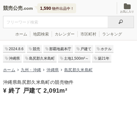
競売公売
1,590
物件出品中！
お気に入り
ホーム
地図検索
カレンダー
市区町村
ランキング
2024.8.6
競売
那覇地裁本庁
戸建て
ホテル
沖縄県
島尻郡久米島町
土地1,500m²～
築21年
ホーム
九州・沖縄
沖縄県
島尻郡久米島町
沖縄県島尻郡久米島町の競売物件
¥ 終了 戸建て 2,091m²