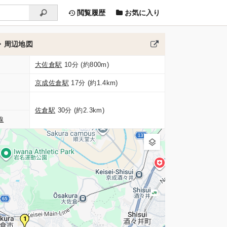
閲覧履歴
お気に入り
・周辺地図
大佐倉駅
10分 (約800m)
京成佐倉駅
17分 (約1.4km)
佐倉駅
30分 (約2.3km)
線
1