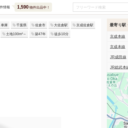
1,590
件情報
物件出品中！
最寄り駅
車庫
千葉県
佐倉市
大佐倉駅
京成佐倉駅
土地100m²～
築47年
徒歩10分
京成本線
京成本線
JR成田線
JR総武本