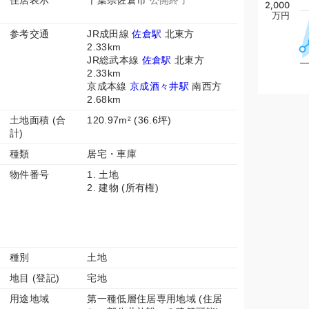
住居表示
千葉県佐倉市
公開終了
2,000
万円
参考交通
JR成田線
佐倉駅
北東方
2.33km
JR総武本線
佐倉駅
北東方
2.33km
京成本線
京成酒々井駅
南西方
2.68km
土地面積 (合
120.97m² (36.6坪)
計)
種類
居宅・車庫
物件番号
1. 土地
2. 建物 (所有権)
種別
土地
地目 (登記)
宅地
用途地域
第一種低層住居専用地域 (住居