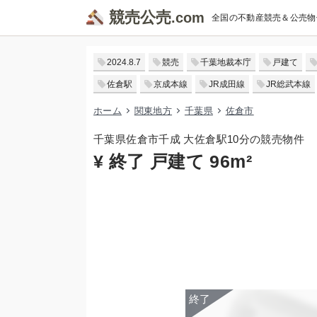
競売公売
全国の不動産競売＆公売物
2024.8.7
競売
千葉地裁本庁
戸建て
佐倉駅
京成本線
JR成田線
JR総武本線
ホーム
関東地方
千葉県
佐倉市
千葉県佐倉市千成 大佐倉駅10分の競売物件
¥ 終了 戸建て 96m²