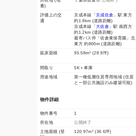
所在地 (地
千葉県佐倉市
公開終了
番)
評価上の交
京成本線「
京成佐倉
」駅 東方
通
約1.8km (道路距離)
京成本線「
大佐倉
」駅 南西方
約1.2km (道路距離)
最寄バス停「佐倉東保育園」北
東方 約800m (道路距離)
延床面積
95.58m² (28.9坪)
間取り
5K＋車庫
用途地域
第一種低層住居専用地域 (住居
と一部公共施設のみ建築可能)
物件詳細
物件番号
1
所在地
公開終了
土地面積 (登
120.97m² (36.6坪)