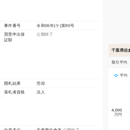
事件番号
令和06年(ケ)第80号
買受申出保
公開終了
証額
千葉県佐
取引平均
平均
開札結果
売却
落札者資格
法人
4,000
万円