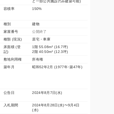
と一部公共施設のみ建築可能)
容積率
150%
種別
建物
家屋番号
公開終了
種類 (現況)
居宅・車庫
床面積 (登
1階 55.08m² (16.7坪)
記)
2階 40.50m² (12.3坪)
敷地利用権
所有権
築年月
昭和52年2月 (1977年･築47年)
公告日
2024年8月7日(水)
入札期間
2024年8月28日(水)〜9月4日
(水)