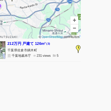
+
−
©
OpenStreetMap
contributors
212万円 戸建て 126m²
(3)
1
千葉県佐倉市鏑木町
千葉地裁本庁
231
5