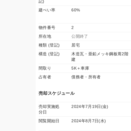
記)
建ぺい率
60%
物件番号
2
所在地
公開終了
種類 (登記)
居宅
構造 (登記)
木造瓦・亜鉛メッキ鋼板葺2階
建
間取り
5K＋車庫
占有者
債務者・所有者
売却スケジュール
売却実施処
2024年7月19日(金)
分日
閲覧開始日
2024年8月7日(水)