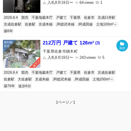
入札8月19日〜
64
1
2026.8.4
競売
千葉地裁本庁
戸建て
千葉県
佐倉市
京成臼井駅
京成佐倉駅
佐倉駅
京成本線
JR総武本線
JR成田線
土地100m²～
築6年
212万円 戸建て 126m²
(3)
千葉県佐倉市鏑木町
入札8月19日〜
243
5
値下げ
2026.8.4
競売
千葉地裁本庁
戸建て
千葉県
佐倉市
京成佐倉駅
佐倉駅
大佐倉駅
京成本線
JR総武本線
JR成田線
土地200m²～
築76年
徒歩6分
1ページ／1