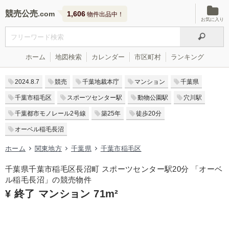
競売公売
1,606
物件出品中！
お気に入り
ホーム
地図検索
カレンダー
市区町村
ランキング
2024.8.7
競売
千葉地裁本庁
マンション
千葉県
千葉市稲毛区
スポーツセンター駅
動物公園駅
穴川駅
千葉都市モノレール2号線
築25年
徒歩20分
オーベル稲毛長沼
ホーム
関東地方
千葉県
千葉市稲毛区
千葉県千葉市稲毛区長沼町 スポーツセンター駅20分 「オーベ
ル稲毛長沼」の競売物件
¥ 終了 マンション 71m²