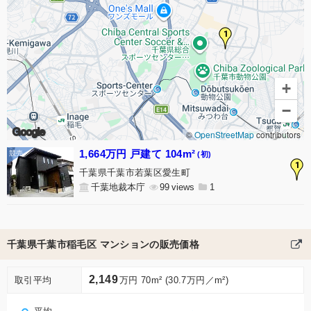
1
+
−
Google
©
OpenStreetMap
contributors
1,664万円 戸建て 104m²
(初)
1
千葉県千葉市若葉区愛生町
千葉地裁本庁
99
1
千葉県千葉市稲毛区 マンションの販売価格
2,149
取引平均
万円 70m² (30.7万円／m²)