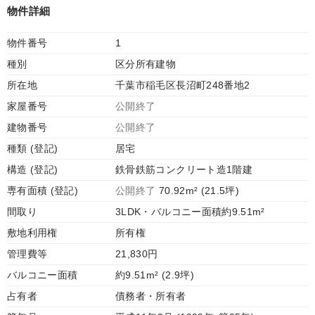
物件詳細
物件番号
1
種別
区分所有建物
所在地
千葉市稲毛区長沼町248番地2
家屋番号
公開終了
建物番号
公開終了
種類 (登記)
居宅
構造 (登記)
鉄骨鉄筋コンクリート造1階建
専有面積 (登記)
公開終了
70.92m² (21.5坪)
間取り
3LDK・バルコニー面積約9.51m²
敷地利用権
所有権
管理費等
21,830円
バルコニー面積
約9.51m² (2.9坪)
占有者
債務者・所有者