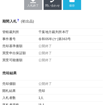
入札終了
問い合わせ
期間入札
(初出品)
管轄裁判所
千葉地方裁判所本庁
事件番号
令和05年(ケ)第363号
売却基準価額
公開終了
買受申出保証額
公開終了
買受可能価額
公開終了
売却結果
売却価額
公開終了
開札結果
売却
入札者数
1人
落札者資格
法人