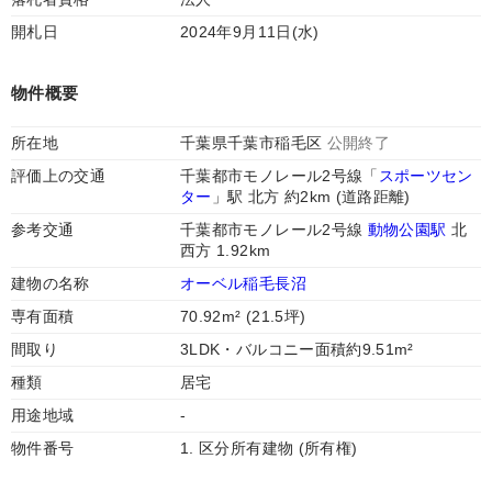
開札日
2024年9月11日(水)
物件概要
所在地
千葉県千葉市稲毛区
公開終了
評価上の交通
千葉都市モノレール2号線「
スポーツセン
ター
」駅 北方 約2km (道路距離)
参考交通
千葉都市モノレール2号線
動物公園駅
北
西方 1.92km
建物の名称
オーベル稲毛長沼
専有面積
70.92m² (21.5坪)
間取り
3LDK・バルコニー面積約9.51m²
種類
居宅
用途地域
-
物件番号
1. 区分所有建物 (所有権)