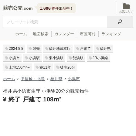
競売公売
1,606
物件出品中！
お気に入り
ホーム
地図検索
カレンダー
市区町村
ランキング
2024.8.8
競売
福井地裁本庁
戸建て
福井県
小浜市
小浜駅
東小浜駅
勢浜駅
JR小浜線
土地150m²～
築11年
徒歩20分
ホーム
甲信越・北陸
福井県
小浜市
福井県小浜市生守 小浜駅20分の競売物件
¥ 終了 戸建て 108m²