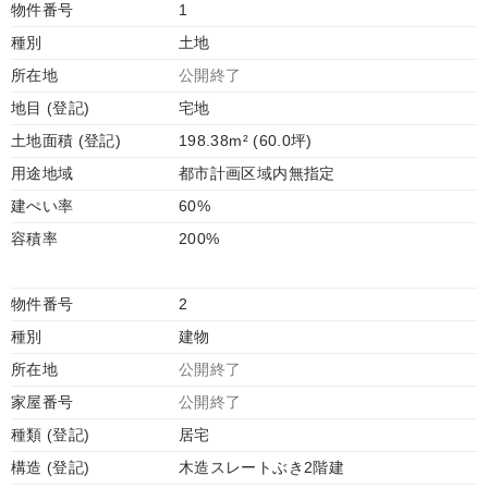
物件番号
1
種別
土地
所在地
公開終了
地目 (登記)
宅地
土地面積 (登記)
198.38m² (60.0坪)
用途地域
都市計画区域内無指定
建ぺい率
60%
容積率
200%
物件番号
2
種別
建物
所在地
公開終了
家屋番号
公開終了
種類 (登記)
居宅
構造 (登記)
木造スレートぶき2階建