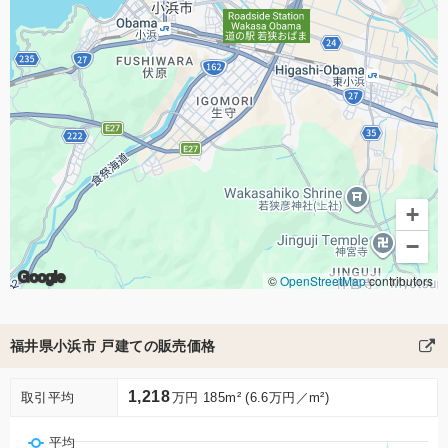
+
−
Google
©
OpenStreetMap
contributors
福井県小浜市 戸建ての販売価格
1,218
取引平均
万円 185m² (6.6万円／m²)
平均