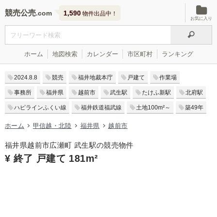
競売公売
1,590
物件出品中！
お気に入り
ホーム
地図検索
カレンダー
市区町村
ランキング
2024.8.8
競売
福井地裁本庁
戸建て
作業場
事務所
福井県
越前市
武生駅
たけふ新駅
北府駅
ハピラインふくい線
福井鉄道福武線
土地100m²～
築49年
ホーム
甲信越・北陸
福井県
越前市
福井県越前市広瀬町 武生駅の競売物件
¥ 終了 戸建て 181m²