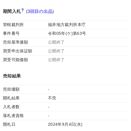
期間入札
(
3回目の出品
)
管轄裁判所
福井地方裁判所本庁
事件番号
令和05年(ケ)第63号
売却基準価額
公開終了
買受申出保証額
公開終了
買受可能価額
公開終了
売却結果
売却価額
-
開札結果
不売
入札者数
-
落札者資格
-
開札日
2024年9月4日(水)