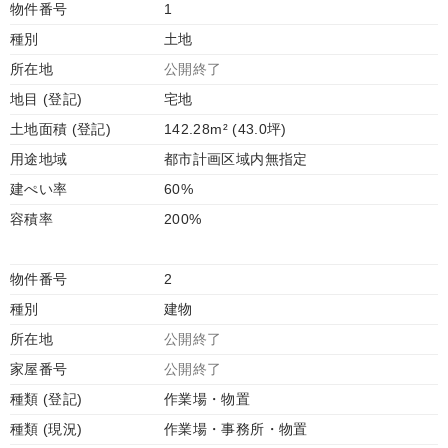
物件番号
1
種別
土地
所在地
公開終了
地目 (登記)
宅地
土地面積 (登記)
142.28m² (43.0坪)
用途地域
都市計画区域内無指定
建ぺい率
60%
容積率
200%
物件番号
2
種別
建物
所在地
公開終了
家屋番号
公開終了
種類 (登記)
作業場・物置
種類 (現況)
作業場・事務所・物置