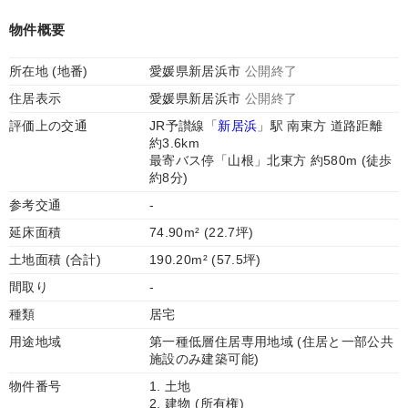
物件概要
所在地 (地番)
愛媛県新居浜市
公開終了
住居表示
愛媛県新居浜市
公開終了
評価上の交通
JR予讃線「
新居浜
」駅 南東方 道路距離
約3.6km
最寄バス停「山根」北東方 約580m (徒歩
約8分)
参考交通
-
延床面積
74.90m² (22.7坪)
土地面積 (合計)
190.20m² (57.5坪)
間取り
-
種類
居宅
用途地域
第一種低層住居専用地域 (住居と一部公共
施設のみ建築可能)
物件番号
1. 土地
2. 建物 (所有権)