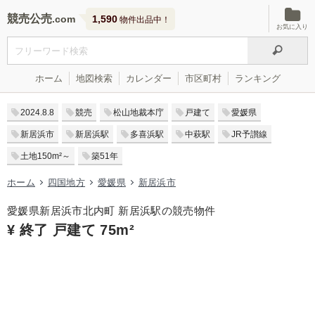
競売公売
1,590
物件出品中！
お気に入り
ホーム
地図検索
カレンダー
市区町村
ランキング
2024.8.8
競売
松山地裁本庁
戸建て
愛媛県
新居浜市
新居浜駅
多喜浜駅
中萩駅
JR予讃線
土地150m²～
築51年
ホーム
四国地方
愛媛県
新居浜市
愛媛県新居浜市北内町 新居浜駅の競売物件
¥ 終了 戸建て 75m²