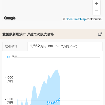
+
−
Google
©
OpenStreetMap
contributors
194万円 戸建て 110m²
(6)
1
愛媛県新居浜市中村松木
松山地裁本庁
107
3
愛媛県新居浜市 戸建ての販売価格
1,562
取引平均
万円 190m² (8.2万円／m²)
平均
4,000
万円