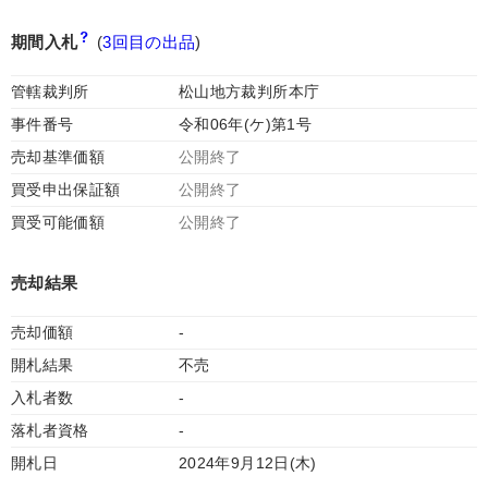
期間入札
(
3回目の出品
)
管轄裁判所
松山地方裁判所本庁
事件番号
令和06年(ケ)第1号
売却基準価額
公開終了
買受申出保証額
公開終了
買受可能価額
公開終了
売却結果
売却価額
-
開札結果
不売
入札者数
-
落札者資格
-
開札日
2024年9月12日(木)