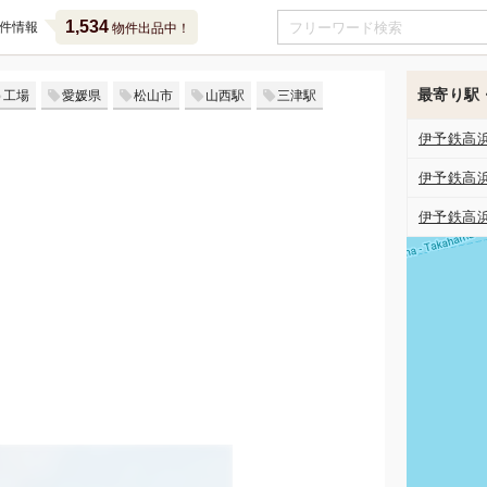
1,534
件情報
物件出品中！
最寄り駅
工場
愛媛県
松山市
山西駅
三津駅
伊予鉄高
伊予鉄高
伊予鉄高