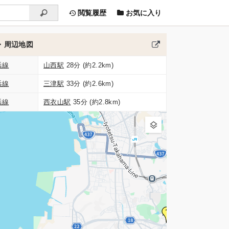
閲覧履歴
お気に入り
・周辺地図
浜線
山西駅
28分 (約2.2km)
浜線
三津駅
33分 (約2.6km)
浜線
西衣山駅
35分 (約2.8km)
1