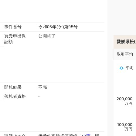
事件番号
令和05年(ケ)第95号
買受申出保
公開終了
証額
愛媛県松
取引平均
平均
開札結果
不売
落札者資格
-
200,000
万円
100,000
万円