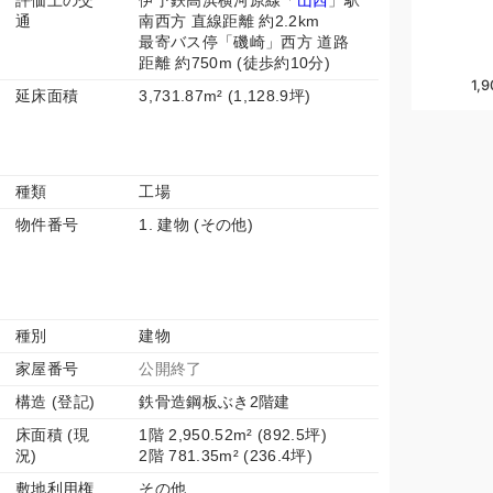
評価上の交
伊予鉄高浜横河原線「
山西
」駅
通
南西方 直線距離 約2.2km
最寄バス停「磯崎」西方 道路
距離 約750m (徒歩約10分)
1,9
延床面積
3,731.87m² (1,128.9坪)
種類
工場
物件番号
1. 建物 (その他)
種別
建物
家屋番号
公開終了
構造 (登記)
鉄骨造鋼板ぶき2階建
床面積 (現
1階 2,950.52m² (892.5坪)
況)
2階 781.35m² (236.4坪)
敷地利用権
その他