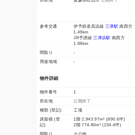
所在地
愛媛県松山市
公開終了
参考交通
伊予鉄道高浜線
三津駅
南西方
1.49km
JR予讃線
三津浜駅
南西方
1.88km
間取り
-
用途地域
-
物件詳細
物件番号
1
所在地
公開終了
種類 (登記)
工場
床面積 (登
1階 2,943.97m² (890.6坪)
記)
2階 774.80m² (234.4坪)
間取り
その他