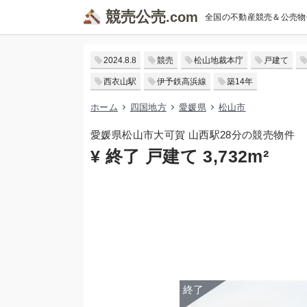
競売公売
全国の不動産競売＆公売物
2024.8.8
競売
松山地裁本庁
戸建て
西衣山駅
伊予鉄高浜線
築14年
ホーム
四国地方
愛媛県
松山市
愛媛県松山市大可賀 山西駅28分の競売物件
¥ 終了 戸建て 3,732m²