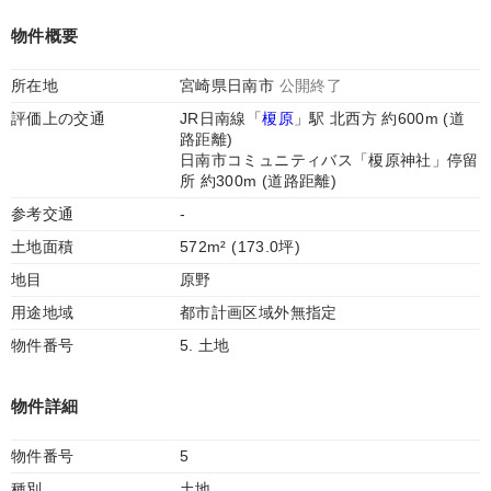
物件概要
所在地
宮崎県日南市
公開終了
評価上の交通
JR日南線「
榎原
」駅 北西方 約600m (道
路距離)
日南市コミュニティバス「榎原神社」停留
所 約300m (道路距離)
参考交通
-
土地面積
572m² (173.0坪)
地目
原野
用途地域
都市計画区域外無指定
物件番号
5. 土地
物件詳細
物件番号
5
種別
土地