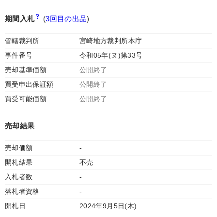
期間入札
(
3回目の出品
)
管轄裁判所
宮崎地方裁判所本庁
事件番号
令和05年(ヌ)第33号
売却基準価額
公開終了
買受申出保証額
公開終了
買受可能価額
公開終了
売却結果
売却価額
-
開札結果
不売
入札者数
-
落札者資格
-
開札日
2024年9月5日(木)