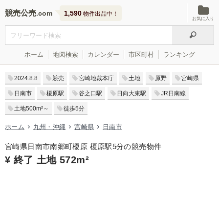
競売公売
1,590
物件出品中！
お気に入り
ホーム
地図検索
カレンダー
市区町村
ランキング
2024.8.8
競売
宮崎地裁本庁
土地
原野
宮崎県
日南市
榎原駅
谷之口駅
日向大束駅
JR日南線
土地500m²～
徒歩5分
ホーム
九州・沖縄
宮崎県
日南市
宮崎県日南市南郷町榎原 榎原駅5分の競売物件
¥ 終了 土地 572m²