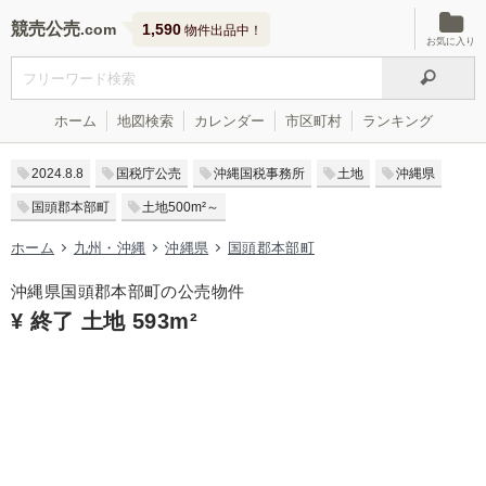
競売公売
1,590
物件出品中！
お気に入り
ホーム
地図検索
カレンダー
市区町村
ランキング
2024.8.8
国税庁公売
沖縄国税事務所
土地
沖縄県
国頭郡本部町
土地500m²～
ホーム
九州・沖縄
沖縄県
国頭郡本部町
沖縄県国頭郡本部町の公売物件
¥ 終了 土地 593m²