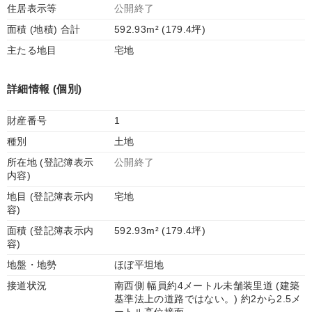
住居表示等
公開終了
面積 (地積) 合計
592.93m² (179.4坪)
主たる地目
宅地
詳細情報 (個別)
財産番号
1
種別
土地
所在地 (登記簿表示
公開終了
内容)
地目 (登記簿表示内
宅地
容)
面積 (登記簿表示内
592.93m² (179.4坪)
容)
地盤・地勢
ほぼ平坦地
接道状況
南西側 幅員約4メートル未舗装里道 (建築
基準法上の道路ではない。) 約2から2.5メ