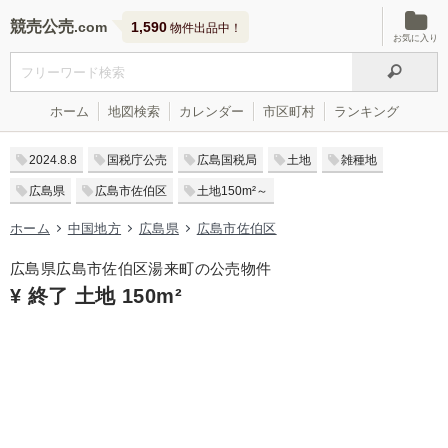
競売公売
1,590
物件出品中！
お気に入り
ホーム
地図検索
カレンダー
市区町村
ランキング
2024.8.8
国税庁公売
広島国税局
土地
雑種地
広島県
広島市佐伯区
土地150m²～
ホーム
中国地方
広島県
広島市佐伯区
広島県広島市佐伯区湯来町の公売物件
¥ 終了 土地 150m²