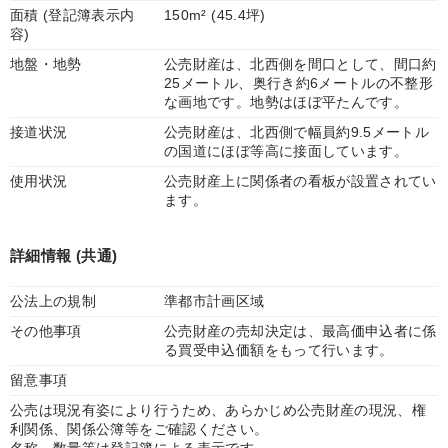
面積 (登記簿表示内
150m² (45.4坪)
容)
地盤・地勢
公売財産は、北西側を間口として、間口約
25メートル、奥行き約6メートルの不整形
な画地です。地勢はほぼ平たんです。
接道状況
公売財産は、北西側で幅員約9.5メートル
の国道にほぼ等高に接面しています。
使用状況
公売財産上に関係者の看板が設置されてい
ます。
詳細情報 (共通)
公法上の規制
準都市計画区域
その他事項
公売財産の売却決定は、最高価申込者に係
る買受申込価額をもって行います。
留意事項
公売は現況有姿により行うため、あらかじめ公売財産の現況、権
利関係、関係公簿等をご確認ください。