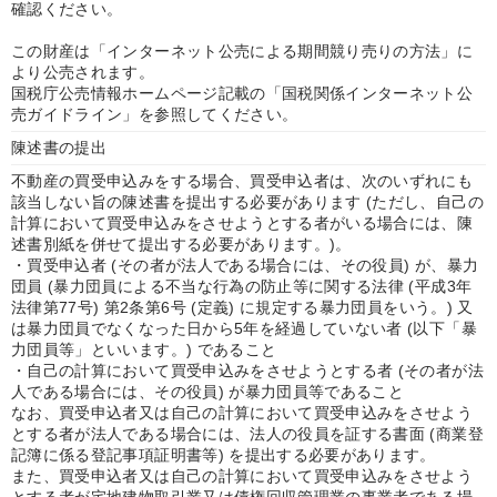
確認ください。
この財産は「インターネット公売による期間競り売りの方法」に
より公売されます。
国税庁公売情報ホームページ記載の「国税関係インターネット公
売ガイドライン」を参照してください。
陳述書の提出
不動産の買受申込みをする場合、買受申込者は、次のいずれにも
該当しない旨の陳述書を提出する必要があります (ただし、自己の
計算において買受申込みをさせようとする者がいる場合には、陳
述書別紙を併せて提出する必要があります。)。
・買受申込者 (その者が法人である場合には、その役員) が、暴力
団員 (暴力団員による不当な行為の防止等に関する法律 (平成3年
法律第77号) 第2条第6号 (定義) に規定する暴力団員をいう。) 又
は暴力団員でなくなった日から5年を経過していない者 (以下「暴
力団員等」といいます。) であること
・自己の計算において買受申込みをさせようとする者 (その者が法
人である場合には、その役員) が暴力団員等であること
なお、買受申込者又は自己の計算において買受申込みをさせよう
とする者が法人である場合には、法人の役員を証する書面 (商業登
記簿に係る登記事項証明書等) を提出する必要があります。
また、買受申込者又は自己の計算において買受申込みをさせよう