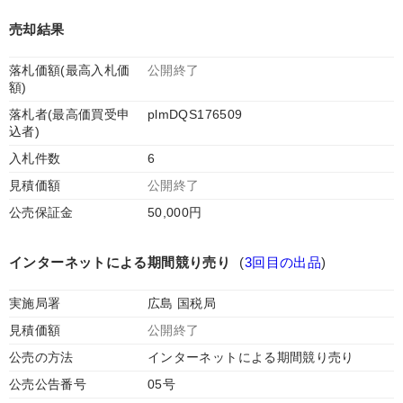
売却結果
落札価額(最高入札価
公開終了
額)
落札者(最高価買受申
plmDQS176509
込者)
入札件数
6
見積価額
公開終了
公売保証金
50,000円
インターネットによる期間競り売り
(
3回目の出品
)
実施局署
広島 国税局
見積価額
公開終了
公売の方法
インターネットによる期間競り売り
公売公告番号
05号