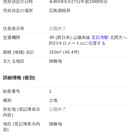
売却決定の日時
令和6年9月27日午前10時00分
売却決定の場所
広島国税局
住居表示等
公開終了
交通機関
JR (西日本) 山陽本線
五日市駅
北西方へ
約23キロメートルに位置する
面積 (地積) 合計
150m² (45.4坪)
主たる地目
雑種地
詳細情報 (個別)
財産番号
1
種別
土地
所在地 (登記簿表示
公開終了
内容)
地目 (登記簿表示内
雑種地
容)