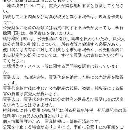
名称、数量等は登記簿による表示です。
土地の境界については、買受人が隣接地所有者と協議してくださ
い。
掲載している図面及び写真が現況と異なる場合は、現況を優先し
ます。
公売財産に財産の種類又は品質に関する不適合があっても、執行
機関 (国) は、担保責任を負いません。
執行機関 (国) は、公売財産の引渡し義務を負わないため、買受人
は公売財産の引渡しについて、所有者等と協議する必要があり、
使用者又は占有者に対して明渡しを求める場合や、公売財産内に
ある動産等の処分については、すべて買受人の責任において行っ
てください。
土壌汚染やアスベスト等に関する専門的な調査は行っていませ
ん。
買受人は、売却決定後、買受代金を納付した時に公売財産を取得
します。
買受代金納付後に生じた公売財産の毀損、盗難、焼失等による損
害の負担は買受人が負います。
買受人は、買受代金納付後に公売財産の返品及び買受代金の返金
を求めることはできません。
権利移転に伴う費用 (移転登記に係る登録免許税、登記嘱託書の郵
送料等) は買受人の負担となります。
個人情報保護のため、写真情報は一部修正済みです。
公売を中止する場合がありますので、事前に公売中止の有無をご