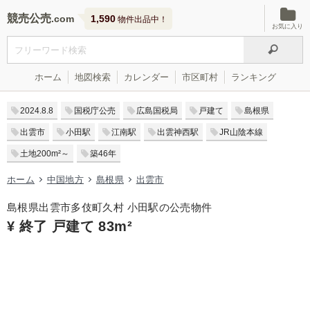
競売公売
1,590
物件出品中！
お気に入り
ホーム
地図検索
カレンダー
市区町村
ランキング
2024.8.8
国税庁公売
広島国税局
戸建て
島根県
出雲市
小田駅
江南駅
出雲神西駅
JR山陰本線
土地200m²～
築46年
ホーム
中国地方
島根県
出雲市
島根県出雲市多伎町久村 小田駅の公売物件
¥ 終了 戸建て 83m²