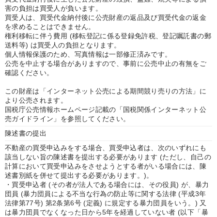
害の負担は買受人が負います。
買受人は、買受代金納付後に公売財産の返品及び買受代金の返金
を求めることはできません。
権利移転に伴う費用 (移転登記に係る登録免許税、登記嘱託書の郵
送料等) は買受人の負担となります。
個人情報保護のため、写真情報は一部修正済みです。
公売を中止する場合がありますので、事前に公売中止の有無をご
確認ください。
この財産は「インターネット公売による期間競り売りの方法」に
より公売されます。
国税庁公売情報ホームページ記載の「国税関係インターネット公
売ガイドライン」を参照してください。
陳述書の提出
不動産の買受申込みをする場合、買受申込者は、次のいずれにも
該当しない旨の陳述書を提出する必要があります (ただし、自己の
計算において買受申込みをさせようとする者がいる場合には、陳
述書別紙を併せて提出する必要があります。)。
・買受申込者 (その者が法人である場合には、その役員) が、暴力
団員 (暴力団員による不当な行為の防止等に関する法律 (平成3年
法律第77号) 第2条第6号 (定義) に規定する暴力団員をいう。) 又
は暴力団員でなくなった日から5年を経過していない者 (以下「暴