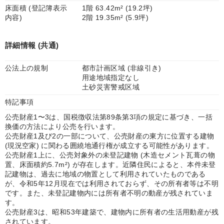
床面積 (登記簿表示
1階 63.42m² (19.2坪)
内容)
2階 19.35m² (5.9坪)
詳細情報 (共通)
公法上の規制
都市計画区域 (非線引き)
用途地域指定なし
土砂災害警戒区域
特記事項
公売財産1〜3は、国税徴収法第89条第3項の規定に基づき、一括
換価の方法により公売を行います。
公売財産1及び2の一部について、公売財産の東方に位置する建物
(現況空家) に関わる囲繞地通行権が成立する可能性があります。
公売財産1上に、公売対象外の未登記建物 (木造セメント瓦葺の物
置、床面積約5.7m²) が存在します。近隣住民によると、本件未登
記建物は、過去に地域の物置として利用されていたものである
が、令和5年12月現在では利用されておらず、その所有者等は不明
です。また、未登記建物内には所有者不明の動産が残されていま
す。
公売財産3は、昭和53年建築で、建物内に所有者の生活用動産が残
されています。