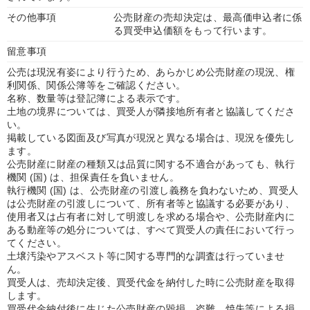
その他事項
公売財産の売却決定は、最高価申込者に係
る買受申込価額をもって行います。
留意事項
公売は現況有姿により行うため、あらかじめ公売財産の現況、権
利関係、関係公簿等をご確認ください。
名称、数量等は登記簿による表示です。
土地の境界については、買受人が隣接地所有者と協議してくださ
い。
掲載している図面及び写真が現況と異なる場合は、現況を優先し
ます。
公売財産に財産の種類又は品質に関する不適合があっても、執行
機関 (国) は、担保責任を負いません。
執行機関 (国) は、公売財産の引渡し義務を負わないため、買受人
は公売財産の引渡しについて、所有者等と協議する必要があり、
使用者又は占有者に対して明渡しを求める場合や、公売財産内に
ある動産等の処分については、すべて買受人の責任において行っ
てください。
土壌汚染やアスベスト等に関する専門的な調査は行っていませ
ん。
買受人は、売却決定後、買受代金を納付した時に公売財産を取得
します。
買受代金納付後に生じた公売財産の毀損、盗難、焼失等による損