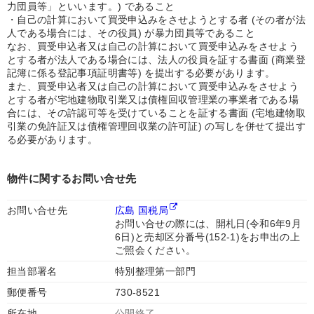
力団員等」といいます。) であること
・自己の計算において買受申込みをさせようとする者 (その者が法
人である場合には、その役員) が暴力団員等であること
なお、買受申込者又は自己の計算において買受申込みをさせよう
とする者が法人である場合には、法人の役員を証する書面 (商業登
記簿に係る登記事項証明書等) を提出する必要があります。
また、買受申込者又は自己の計算において買受申込みをさせよう
とする者が宅地建物取引業又は債権回収管理業の事業者である場
合には、その許認可等を受けていることを証する書面 (宅地建物取
引業の免許証又は債権管理回収業の許可証) の写しを併せて提出す
る必要があります。
物件に関するお問い合せ先
お問い合せ先
広島 国税局
お問い合せの際には、開札日(令和6年9月
6日)と売却区分番号(152-1)をお申出の上
ご照会ください。
担当部署名
特別整理第一部門
郵便番号
730-8521
所在地
公開終了