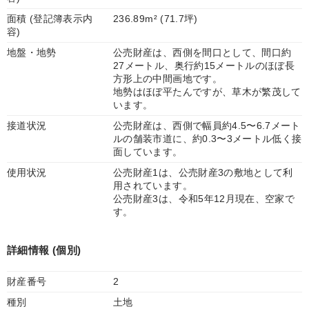
面積 (登記簿表示内
236.89m² (71.7坪)
容)
地盤・地勢
公売財産は、西側を間口として、間口約
27メートル、奥行約15メートルのほぼ長
方形上の中間画地です。
地勢はほぼ平たんですが、草木が繁茂して
います。
接道状況
公売財産は、西側で幅員約4.5〜6.7メート
ルの舗装市道に、約0.3〜3メートル低く接
面しています。
使用状況
公売財産1は、公売財産3の敷地として利
用されています。
公売財産3は、令和5年12月現在、空家で
す。
詳細情報 (個別)
財産番号
2
種別
土地