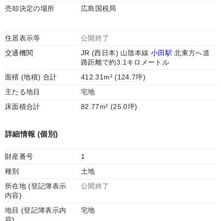
売却決定の場所
広島国税局
住居表示等
公開終了
交通機関
JR (西日本) 山陰本線
小田駅
北東方へ道
路距離で約3.1キロメートル
面積 (地積) 合計
412.31m² (124.7坪)
主たる地目
宅地
床面積合計
82.77m² (25.0坪)
詳細情報 (個別)
財産番号
1
種別
土地
所在地 (登記簿表示
公開終了
内容)
地目 (登記簿表示内
宅地
容)