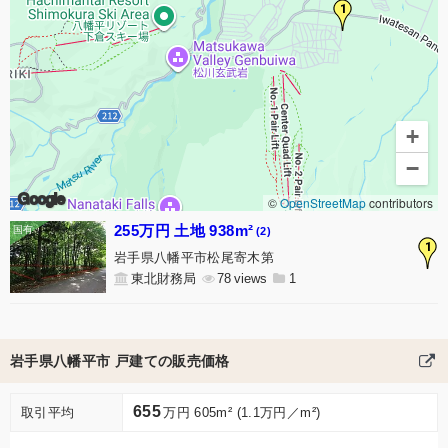
1
+
−
Google
©
OpenStreetMap
contributors
255万円 土地 938m²
(2)
1
岩手県八幡平市松尾寄木第
東北財務局
78
1
岩手県八幡平市 戸建ての販売価格
655
取引平均
万円 605m² (1.1万円／m²)