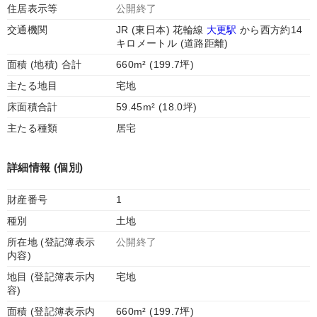
住居表示等
公開終了
交通機関
JR (東日本) 花輪線
大更駅
から西方約14
キロメートル (道路距離)
面積 (地積) 合計
660m² (199.7坪)
主たる地目
宅地
床面積合計
59.45m² (18.0坪)
主たる種類
居宅
詳細情報 (個別)
財産番号
1
種別
土地
所在地 (登記簿表示
公開終了
内容)
地目 (登記簿表示内
宅地
容)
面積 (登記簿表示内
660m² (199.7坪)