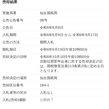
売却結果
実施局署
仙台国税局
公売公告番号
08号
公告日
令和6年8月8日
入札期間
令和6年9月9日 から 令和6年9月17日
公売の方法
期間入札
開札期日
令和6年9月19日午前10時00分
売却決定の日時
令和6年10月10日午前10時00分
次順位買受申込者に対する売却決定の日
は、国税徴収法第113条第2項に定める日
となります。
売却決定の場所
仙台国税局
売却区分番号
184-1
入札者等の区分
入札なし
入札(売却)価額
公開終了