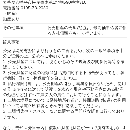
岩手県八幡平市松尾寄木第1地割590番地310
電話番号 0195-78-2030
・財産2
動産あり
その他事項
公売財産の売却決定は、最高価申込者に係
る入札価額をもって行います。
留意事項
公売は現況有姿により行うものであるため、次の一般的事項を十
分ご理解の上、公売へご参加ください。
1. 公売財産については、あらかじめその現況及び関係公簿等を確
認してください。
2. 公売財産に財産の種類又は品質に関する不適合があっても、執
行機関 (国) は、担保責任を負いません。
3. 執行機関 (国) は、公売財産の引渡し義務を負わないため、使用
者又は占有者に対して明渡しを求める場合や不動産内にある動産
の処理などはすべて買受人の責任において行うことになります。
4. 土地の境界については隣接地所有者と、接面道路 (私道) の利用
については道路所有者とそれぞれ協議してください。
5. 土壌汚染やアスベストなどに関する専門的な調査は行っており
ません。
なお、売却区分番号内に複数の財産 (財産が一つで所有者を異にす