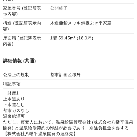
家屋番号 (登記簿表
公開終了
示内容)
構造 (登記簿表示内
木造亜鉛メッキ鋼板ぶき平家建
容)
床面積 (登記簿表示
1階 59.45m² (18.0坪)
内容)
詳細情報 (共通)
公法上の規制
都市計画区域外
特記事項
・財産1
上水道あり
下水道なし
都市ガスなし
温泉給湯可
ただし、買受人において、温泉給湯管理会社 (株式会社八幡平温泉
開発) と温泉給湯契約の締結が必要であり、別途負担金を要する
【株式会社八幡平温泉開発の連絡先】