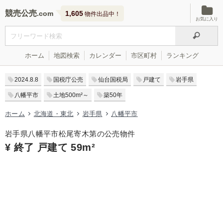
競売公売
1,605
物件出品中！
お気に入り
ホーム
地図検索
カレンダー
市区町村
ランキング
2024.8.8
国税庁公売
仙台国税局
戸建て
岩手県
八幡平市
土地500m²～
築50年
ホーム
北海道・東北
岩手県
八幡平市
岩手県八幡平市松尾寄木第の公売物件
¥ 終了 戸建て 59m²