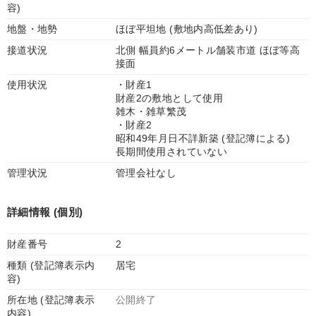
容)
地盤・地勢
ほぼ平坦地 (敷地内高低差あり)
接道状況
北側 幅員約6メートル舗装市道 ほぼ等高
接面
使用状況
・財産1
財産2の敷地として使用
雑木・雑草繁茂
・財産2
昭和49年月日不詳新築 (登記簿による)
長期間使用されていない
管理状況
管理会社なし
詳細情報 (個別)
財産番号
2
種類 (登記簿表示内
居宅
容)
所在地 (登記簿表示
公開終了
内容)