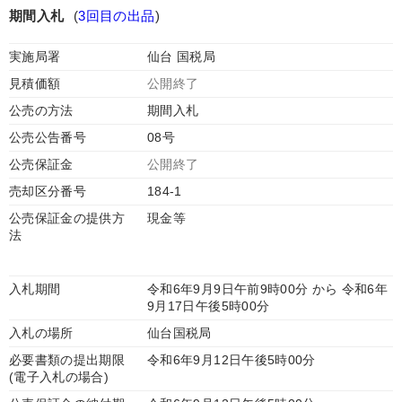
期間入札
(
3回目の出品
)
実施局署
仙台 国税局
見積価額
公開終了
公売の方法
期間入札
公売公告番号
08号
公売保証金
公開終了
売却区分番号
184-1
公売保証金の提供方
現金等
法
入札期間
令和6年9月9日午前9時00分 から 令和6年
9月17日午後5時00分
入札の場所
仙台国税局
必要書類の提出期限
令和6年9月12日午後5時00分
(電子入札の場合)