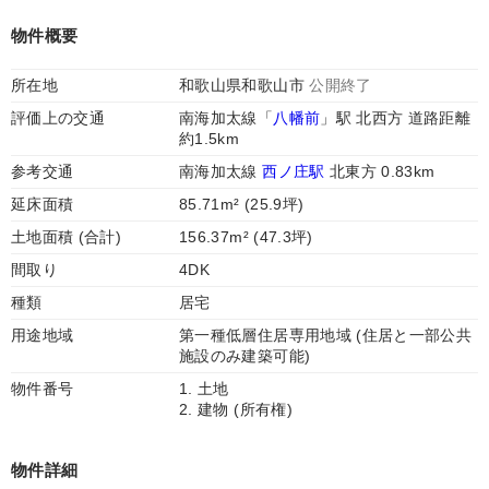
物件概要
所在地
和歌山県和歌山市
公開終了
評価上の交通
南海加太線「
八幡前
」駅 北西方 道路距離
約1.5km
参考交通
南海加太線
西ノ庄駅
北東方 0.83km
延床面積
85.71m² (25.9坪)
土地面積 (合計)
156.37m² (47.3坪)
間取り
4DK
種類
居宅
用途地域
第一種低層住居専用地域 (住居と一部公共
施設のみ建築可能)
物件番号
1. 土地
2. 建物 (所有権)
物件詳細