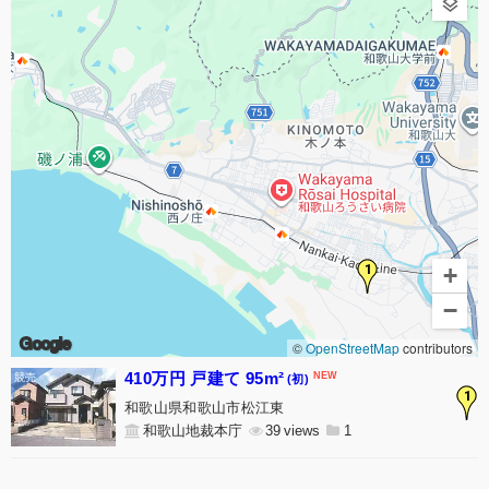
1
+
−
Google
©
OpenStreetMap
contributors
410万円 戸建て 95m²
(初)
1
和歌山県和歌山市松江東
和歌山地裁本庁
39
1