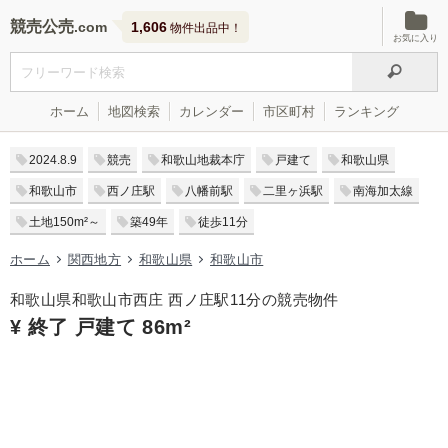
競売公売
1,606
物件出品中！
お気に入り
ホーム
地図検索
カレンダー
市区町村
ランキング
2024.8.9
競売
和歌山地裁本庁
戸建て
和歌山県
和歌山市
西ノ庄駅
八幡前駅
二里ヶ浜駅
南海加太線
土地150m²～
築49年
徒歩11分
ホーム
関西地方
和歌山県
和歌山市
和歌山県和歌山市西庄 西ノ庄駅11分の競売物件
¥ 終了 戸建て 86m²